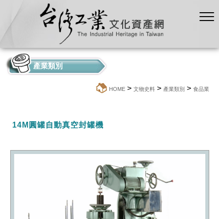
產業類別
>
>
>
:::
HOME
文物史料
產業類別
食品業
14M圓罐自動真空封罐機