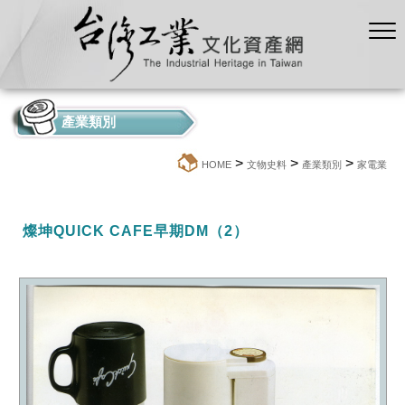
產業類別
>
>
>
:::
HOME
文物史料
產業類別
家電業
燦坤QUICK CAFE早期DM（2）