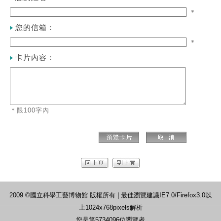
＊
您的信箱：
＊
卡片內容：
＊限100字內
2009 ©國立科學工藝博物館 版權所有 | 最佳瀏覽建議IE7.0/Firefox3.0以
上1024x768pixels解析
您是第5734096位瀏覽者