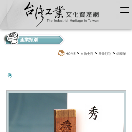
產業類別
>
>
>
:::
HOME
文物史料
產業類別
銅模業
秀