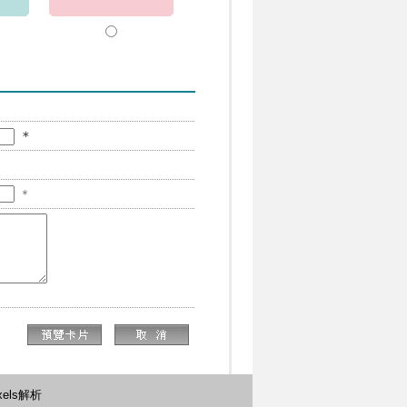
＊
＊
xels解析