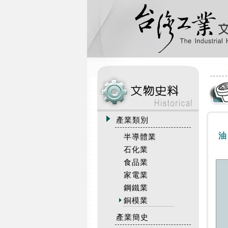
:::
產業類別
油
半導體業
石化業
食品業
家電業
鋼鐵業
銅模業
產業簡史