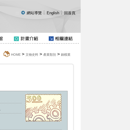
:::
網站導覽
English
回首頁
>
>
>
:::
HOME
文物史料
產業類別
銅模業
人