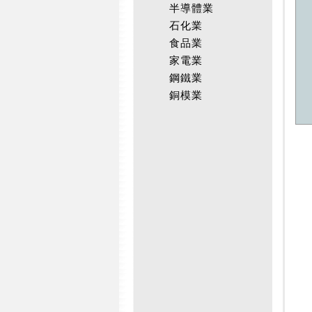
半導體業
石化業
食品業
家電業
鋼鐵業
銅模業