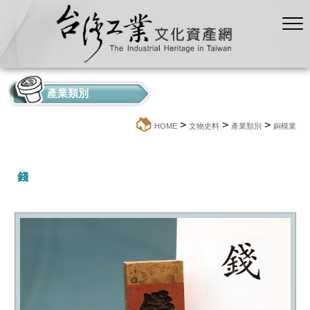
產業類別
>
>
>
:::
HOME
文物史料
產業類別
銅模業
錢