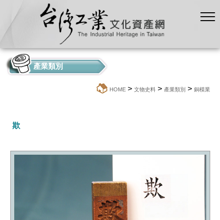
產業類別
>
>
>
:::
HOME
文物史料
產業類別
銅模業
欺