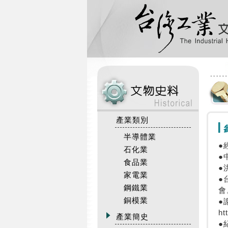
:::
產業類別
半導體業
●
石化業
●
食品業
●
家電業
●
鋼鐵業
會
銅模業
●
ht
產業簡史
●