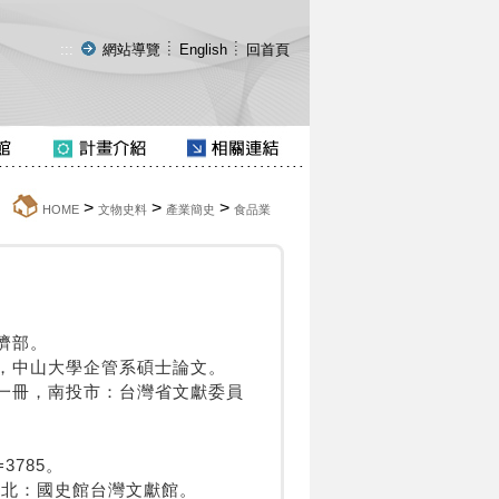
:::
網站導覽
English
回首頁
>
>
>
:::
HOME
文物史料
產業簡史
食品業
濟部。
程，中山大學企管系碩士論文。
第一冊，南投市：台灣省文獻委員
d=3785。
台北：國史館台灣文獻館。