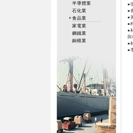
半導體業
●
石化業
●
●
食品業
●
家電業
●
鋼鐵業
與
銅模業
●
●