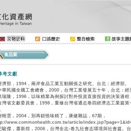
食品業
參考文獻
經濟部，1994，兩岸食品工業互動關係之研究。台北：經濟部。
中華民國全國工會總會，2000，台灣工業發展五十年，台北：經
洪瑞隆，1996，以味精業為例探討對外投資直接投資的決策過
台灣省文獻委員會，1998，重修台灣省通志卷四經濟志工業篇
。
謝曉雲，2004，別再錯怪味精了，康健雜誌，67期，
tp://www.commonhealth.com.tw/article/index.jsp?page=1&i
紀駿傑，蕭新煌，2006，台灣全志-卷九社會志環境與社會篇。