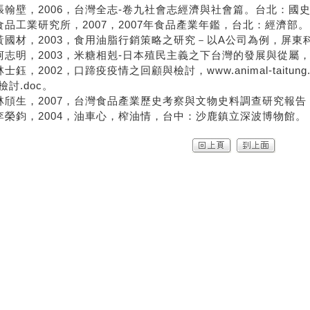
張翰壁，2006，台灣全志-卷九社會志經濟與社會篇。台北：國
食品工業研究所，2007，2007年食品產業年鑑，台北：經濟部。
黃國材，2003，食用油脂行銷策略之研究－以A公司為例，屏
柯志明，2003，米糖相剋-日本殖民主義之下台灣的發展與從屬
林士鈺，2002，口蹄疫疫情之回顧與檢討，www.animal-taitung.
檢討.doc。
林頎生，2007，台灣食品產業歷史考察與文物史料調查研究報
李榮鈞，2004，油車心，榨油情，台中：沙鹿鎮立深波博物館。