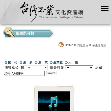
依主題分類
>
>
:::
HOME
口述歷史
依主題分類
技 術
創 新
創 業
產業史
人 物
‧瀏覽模式
‧影音類型
‧名稱