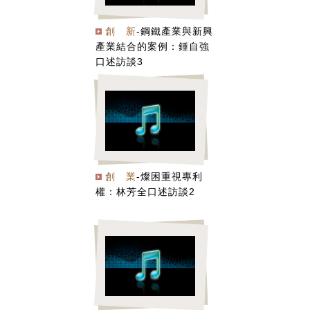
創 新
-鋼鐵產業與新興
產業結合的案例：鍾自強
口述訪談3
創 業
-燦困重視專利
權：林芳全口述訪談2