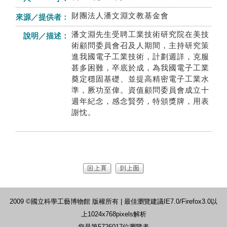
財團法人潘文淵文教基金會
來源／提供者：
潘文淵先生受聘工業技術研究院在美技
說明／描述：
術顧問委員會召及人期間，主持研究策
進我國電子工業技術，計劃週詳，克服
甚多困難，卒底於成，為我國電子工業
奠定穩固基礎、並提高精密電子工業水
準，厥功至偉。資值顧問委員會成立十
週年紀念，感念賢勞，特頒獎牌，用表
謝忱。
2009 ©國立科學工藝博物館 版權所有 | 最佳瀏覽建議IE7.0/Firefox3.0以
上1024x768pixels解析
您是第5726017位瀏覽者