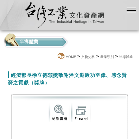
半導體業
>
>
>
:::
HOME
文物史料
產業類別
半導體業
經濟部長徐立德頒獎致謝潘文淵厥功至偉、感念賢
勞之貢獻（獎牌）