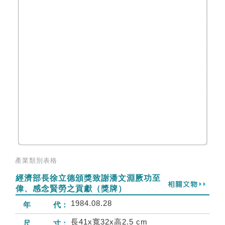
產業類別表格
經濟部長徐立德頒獎致謝潘文淵厥功至
偉、感念賢勞之貢獻（獎牌）
1984.08.28
年 代：
長41x寬32x高2.5 cm
尺 寸：