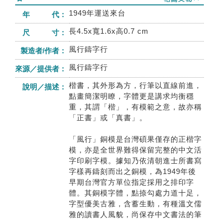
1949年運送來台
年 代：
長4.5x寬1.6x高0.7 cm
尺 寸：
風行鑄字行
製造者/作者：
風行鑄字行
來源／提供者：
楷書，其外形為方，行筆以直線前進，
說明／描述：
點畫簡潔明瞭，字體更是講求均衡穩
重，其謂「楷」，有模範之意，故亦稱
「正書」或「真書」。
「風行」銅模是台灣碩果僅存的正楷字
模，亦是全世界難得保留完整的中文活
字印刷字模。據知乃依清朝進士所書寫
字樣再鑄刻而出之銅模，為1949年後
早期台灣官方單位指定採用之排印字
體。其銅模字體，點捺勾處力道十足，
字型優美古雅，含蓄生動，有種溫文儒
雅的讀書人風貌，尚保存中文書法的筆