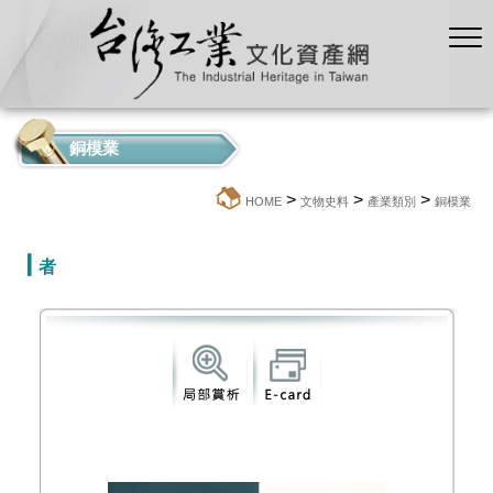
銅模業
>
>
>
:::
HOME
文物史料
產業類別
銅模業
者