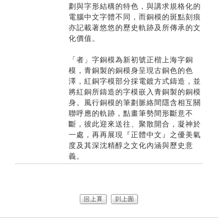
劃與字形結構的特色，與講求規格化的
電腦中文字體不同，而銅模的斑點刻痕
亦記載著悠悠的歷史軌跡及所傳承的文
化價值。
「者」字銅模為新初號正楷上海字銅
模，青銅製的銅模身呈現古銅色的色
澤，紅銅字模部分採電鍍方式鑄造，並
將紅銅所鑄造的字模嵌入青銅製的銅模
身。風行銅模的筆劃脈絡間隱含相互關
聯呼應的軌跡，點畫筆勢間形斷意不
斷，彼此迎來送往、聚散開合，凝神於
一處，再再展現『正體中文』之優美氣
度及其深沈精醇之文化內涵與歷史意
義。