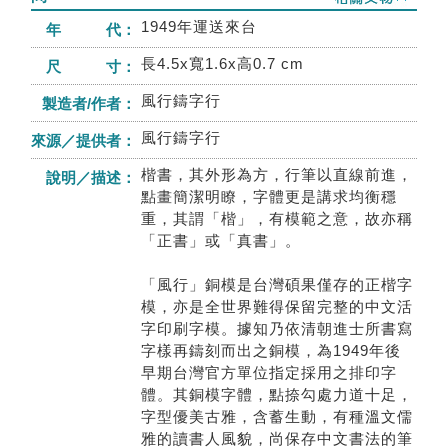
1949年運送來台
年 代：
長4.5x寬1.6x高0.7 cm
尺 寸：
風行鑄字行
製造者/作者：
風行鑄字行
來源／提供者：
楷書，其外形為方，行筆以直線前進，
說明／描述：
點畫簡潔明瞭，字體更是講求均衡穩
重，其謂「楷」，有模範之意，故亦稱
「正書」或「真書」。
「風行」銅模是台灣碩果僅存的正楷字
模，亦是全世界難得保留完整的中文活
字印刷字模。據知乃依清朝進士所書寫
字樣再鑄刻而出之銅模，為1949年後
早期台灣官方單位指定採用之排印字
體。其銅模字體，點捺勾處力道十足，
字型優美古雅，含蓄生動，有種溫文儒
雅的讀書人風貌，尚保存中文書法的筆