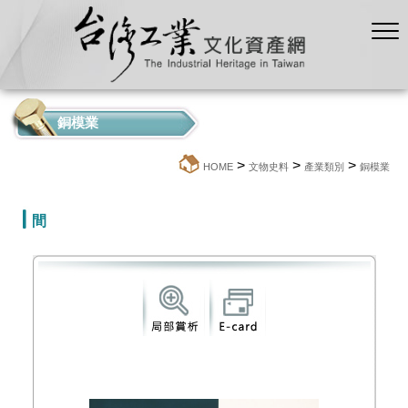
銅模業
>
>
>
:::
HOME
文物史料
產業類別
銅模業
間