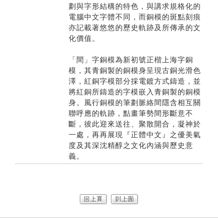
劃與字形結構的特色，與講求規格化的
電腦中文字體不同，而銅模的斑點刻痕
亦記載著悠悠的歷史軌跡及所傳承的文
化價值。
「間」字銅模為新初號正楷上海字銅
模，其青銅製的銅模身呈現古銅光滑色
澤，紅銅字模部分採電鍍方式鑄造，並
將紅銅所鑄造的字模嵌入青銅製的銅模
身。風行銅模的筆劃脈絡間隱含相互關
聯呼應的軌跡，點畫筆勢間形斷意不
斷，彼此迎來送往、聚散開合，凝神於
一處，再再展現『正體中文』之優美氣
度及其深沈精醇之文化內涵與歷史意
義。