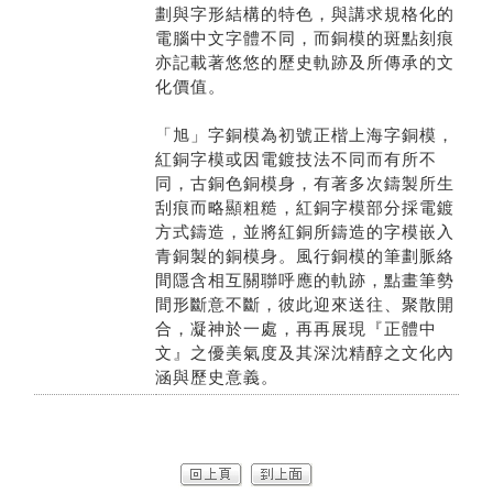
劃與字形結構的特色，與講求規格化的
電腦中文字體不同，而銅模的斑點刻痕
亦記載著悠悠的歷史軌跡及所傳承的文
化價值。
「旭」字銅模為初號正楷上海字銅模，
紅銅字模或因電鍍技法不同而有所不
同，古銅色銅模身，有著多次鑄製所生
刮痕而略顯粗糙，紅銅字模部分採電鍍
方式鑄造，並將紅銅所鑄造的字模嵌入
青銅製的銅模身。風行銅模的筆劃脈絡
間隱含相互關聯呼應的軌跡，點畫筆勢
間形斷意不斷，彼此迎來送往、聚散開
合，凝神於一處，再再展現『正體中
文』之優美氣度及其深沈精醇之文化內
涵與歷史意義。