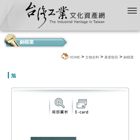
銅模業
>
>
>
:::
HOME
文物史料
產業類別
銅模業
旭