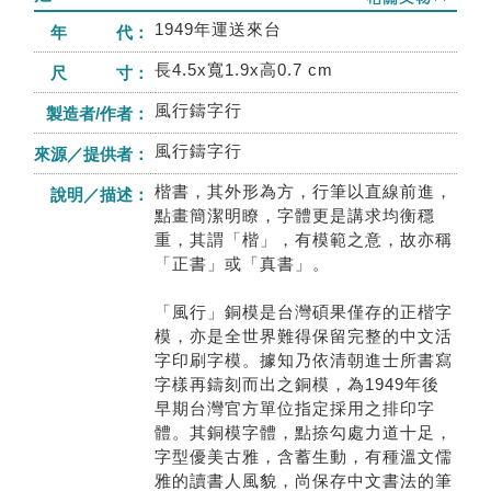
1949年運送來台
年 代：
長4.5x寬1.9x高0.7 cm
尺 寸：
風行鑄字行
製造者/作者：
風行鑄字行
來源／提供者：
楷書，其外形為方，行筆以直線前進，
說明／描述：
點畫簡潔明瞭，字體更是講求均衡穩
重，其謂「楷」，有模範之意，故亦稱
「正書」或「真書」。
「風行」銅模是台灣碩果僅存的正楷字
模，亦是全世界難得保留完整的中文活
字印刷字模。據知乃依清朝進士所書寫
字樣再鑄刻而出之銅模，為1949年後
早期台灣官方單位指定採用之排印字
體。其銅模字體，點捺勾處力道十足，
字型優美古雅，含蓄生動，有種溫文儒
雅的讀書人風貌，尚保存中文書法的筆