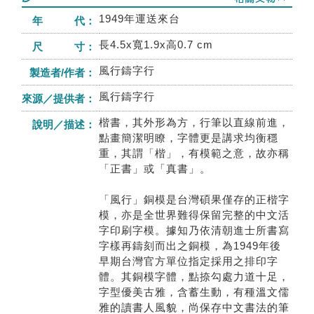
1949年運送來台
年 代：
長4.5x寬1.9x高0.7 cm
尺 寸：
風行鑄字行
製造者/作者：
風行鑄字行
來源／提供者：
楷書，其外形為方，行筆以直線前進，
說明／描述：
點畫簡潔明瞭，字體更是講求均衡穩
重，其謂「楷」，有模範之意，故亦稱
「正書」或「真書」。
「風行」銅模是台灣碩果僅存的正楷字
模，亦是全世界難得保留完整的中文活
字印刷字模。據知乃依清朝進士所書寫
字樣再鑄刻而出之銅模，為1949年後
早期台灣官方單位指定採用之排印字
體。其銅模字體，點捺勾處力道十足，
字型優美古雅，含蓄生動，有種溫文儒
雅的讀書人風貌，尚保存中文書法的筆