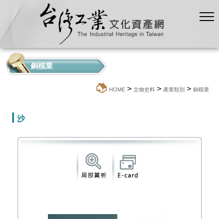
銅模業
>
>
>
:::
HOME
文物史料
產業類別
銅模業
沙