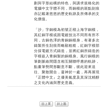
劃與字形結構的特色，與講求規格化的
電腦中文字體不同，而銅模的斑點刻痕
亦記載著悠悠的歷史軌跡及所傳承的文
化價值。
「沙」字銅模為初號正楷上海字銅模，
其紅銅字模或因電鍍技法不同而有所不
同，古銅色澤的青銅銅模身，有著多次
鑄製所生刮痕而略顯粗糙，紅銅字模部
分採電鍍方式鑄造，並將紅銅所鑄造的
字模嵌入青銅製的銅模身。風行銅模的
筆劃脈絡間隱含相互關聯呼應的軌跡，
點畫筆勢間形斷意不斷，彼此迎來送
往、聚散開合，凝神於一處，再再展現
『正體中文』之優美氣度及其深沈精醇
之文化內涵與歷史意義。