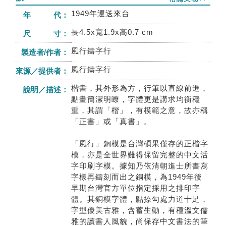
1949年運送來台
年 代：
長4.5x寬1.9x高0.7 cm
尺 寸：
風行鑄字行
製造者/作者：
風行鑄字行
來源／提供者：
楷書，其外形為方，行筆以直線前進，
說明／描述：
點畫簡潔明瞭，字體更是講求均衡穩
重，其謂「楷」，有模範之意，故亦稱
「正書」或「真書」。
「風行」銅模是台灣碩果僅存的正楷字
模，亦是全世界難得保留完整的中文活
字印刷字模。據知乃依清朝進士所書寫
字樣再鑄刻而出之銅模，為1949年後
早期台灣官方單位指定採用之排印字
體。其銅模字體，點捺勾處力道十足，
字型優美古雅，含蓄生動，有種溫文儒
雅的讀書人風貌，尚保存中文書法的筆