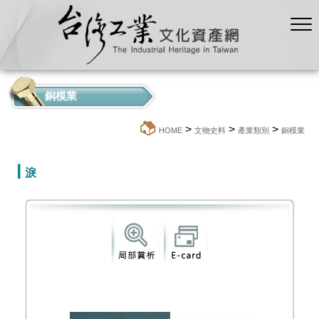
銅模業
>
>
>
:::
HOME
文物史料
產業類別
銅模業
淚