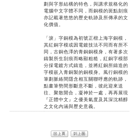
劃與字形結構的特色，與講求規格化的
電腦中文字體不同，而銅模的斑點刻痕
亦記載著悠悠的歷史軌跡及所傳承的文
化價值。
「淚」字銅模為初號正楷上海字銅模，
其紅銅字模或因電鍍技法不同而有所不
同，古銅色澤的青銅銅模身，有著多次
鑄製所生刮痕而略顯粗糙，紅銅字模部
分採電鍍方式鑄造，並將紅銅所鑄造的
字模嵌入青銅製的銅模身。風行銅模的
筆劃脈絡間隱含相互關聯呼應的軌跡，
點畫筆勢間形斷意不斷，彼此迎來送
往、聚散開合，凝神於一處，再再展現
『正體中文』之優美氣度及其深沈精醇
之文化內涵與歷史意義。