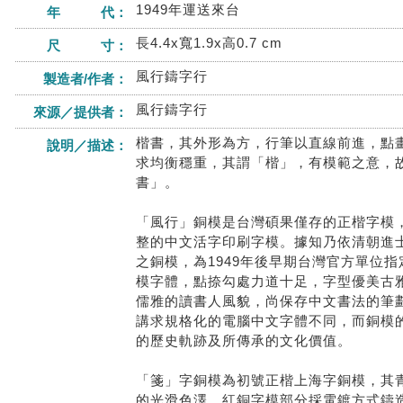
1949年運送來台
年 代：
長4.4x寬1.9x高0.7 cm
尺 寸：
風行鑄字行
製造者/作者：
風行鑄字行
來源／提供者：
楷書，其外形為方，行筆以直線前進，點
說明／描述：
求均衡穩重，其謂「楷」，有模範之意，
書」。
「風行」銅模是台灣碩果僅存的正楷字模
整的中文活字印刷字模。據知乃依清朝進
之銅模，為1949年後早期台灣官方單位
模字體，點捺勾處力道十足，字型優美古
儒雅的讀書人風貌，尚保存中文書法的筆
講求規格化的電腦中文字體不同，而銅模
的歷史軌跡及所傳承的文化價值。
「箋」字銅模為初號正楷上海字銅模，其
的光滑色澤，紅銅字模部分採電鍍方式鑄