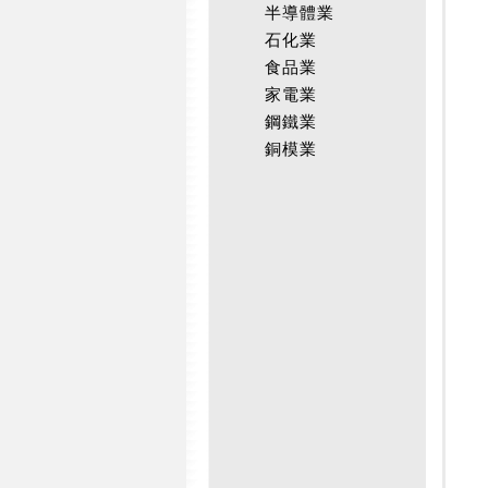
半導體業
石化業
食品業
家電業
鋼鐵業
銅模業