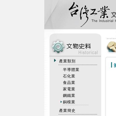
:::
產業類別
半導體業
石化業
食品業
家電業
鋼鐵業
銅模業
產業簡史