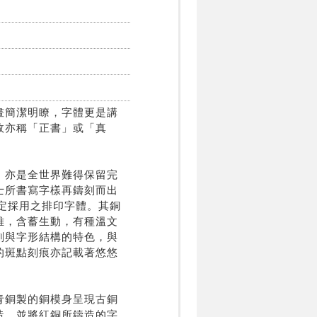
畫簡潔明瞭，字體更是講
故亦稱「正書」或「真
，亦是全世界難得保留完
士所書寫字樣再鑄刻而出
指定採用之排印字體。其銅
雅，含蓄生動，有種溫文
劃與字形結構的特色，與
的斑點刻痕亦記載著悠悠
青銅製的銅模身呈現古銅
造，並將紅銅所鑄造的字