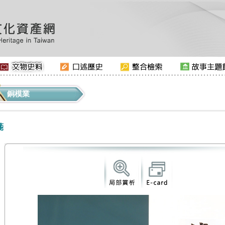
銅模業
箋