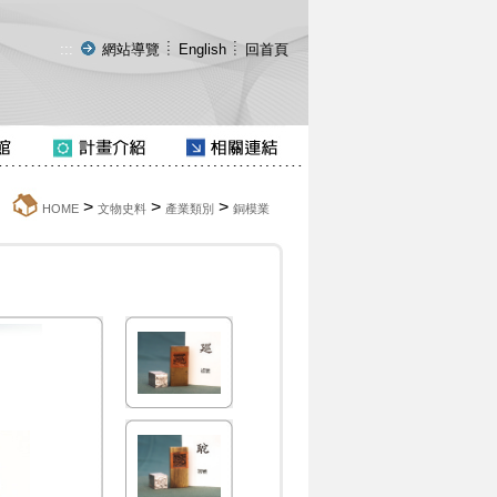
:::
網站導覽
English
回首頁
>
>
>
:::
HOME
文物史料
產業類別
銅模業