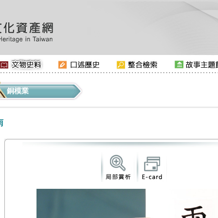
銅模業
雨