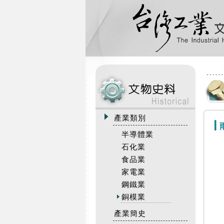
:::
產業類別
半導體業
石化業
食品業
家電業
鋼鐵業
銅模業
產業簡史