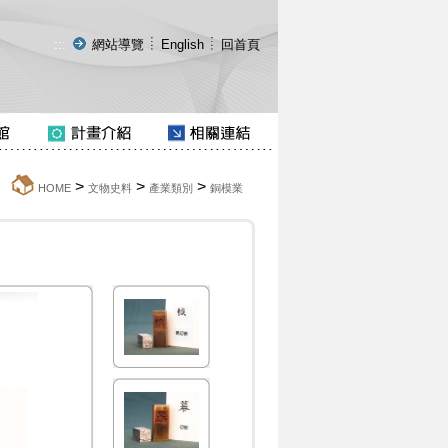
:::
網站導覽
English
回首頁
>
>
>
:::
HOME
文物史料
產業類別
銅模業