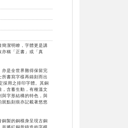
畫簡潔明瞭，字體更是講
故亦稱「正書」或「真
，亦是全世界難得保留完
士所書寫字樣再鑄刻而出
指定採用之排印字體。其銅
雅，含蓄生動，有種溫文
劃與字形結構的特色，與
的斑點刻痕亦記載著悠悠
青銅製的銅模身呈現古銅
，並將紅銅所鑄造的字模