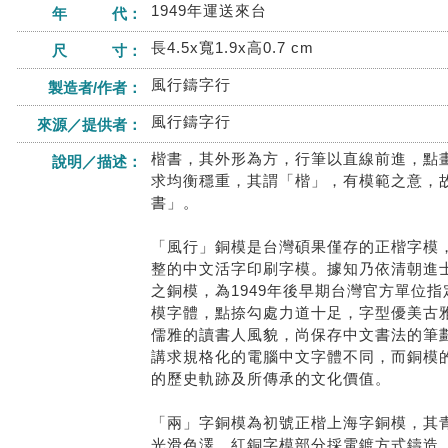
1949年運送來台
年 代：
長4.5x寬1.9x高0.7 cm
尺 寸：
風行鑄字行
製造者/作者：
風行鑄字行
來源／提供者：
楷書，其外形為方，行筆以直線前進，點
說明／描述：
求均衡穩重，其謂「楷」，有模範之意，
書」。
「風行」銅模是台灣碩果僅存的正楷字模
整的中文活字印刷字模。據知乃依清朝進
之銅模，為1949年後早期台灣官方單位
模字體，點捺勾處力道十足，字型優美古
儒雅的讀書人風貌，尚保存中文書法的筆
講求規格化的電腦中文字體不同，而銅模
的歷史軌跡及所傳承的文化價值。
「兩」字銅模為初號正楷上海字銅模，其
光滑色澤，紅銅字模部分採電鍍方式鑄造