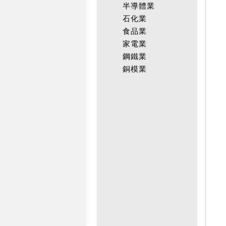
半導體業
石化業
食品業
家電業
鋼鐵業
銅模業