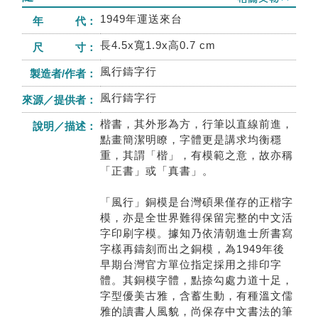
1949年運送來台
年 代：
長4.5x寬1.9x高0.7 cm
尺 寸：
風行鑄字行
製造者/作者：
風行鑄字行
來源／提供者：
楷書，其外形為方，行筆以直線前進，
說明／描述：
點畫簡潔明瞭，字體更是講求均衡穩
重，其謂「楷」，有模範之意，故亦稱
「正書」或「真書」。
「風行」銅模是台灣碩果僅存的正楷字
模，亦是全世界難得保留完整的中文活
字印刷字模。據知乃依清朝進士所書寫
字樣再鑄刻而出之銅模，為1949年後
早期台灣官方單位指定採用之排印字
體。其銅模字體，點捺勾處力道十足，
字型優美古雅，含蓄生動，有種溫文儒
雅的讀書人風貌，尚保存中文書法的筆