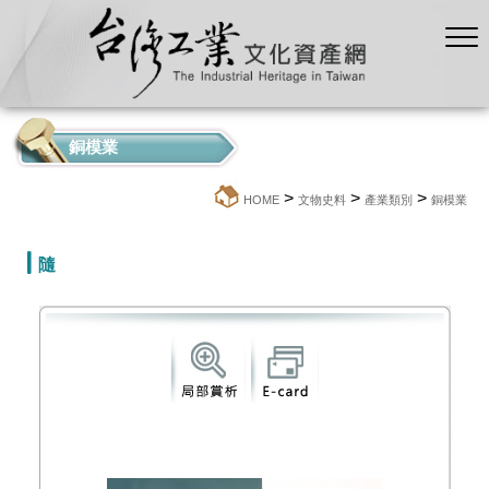
銅模業
>
>
>
:::
HOME
文物史料
產業類別
銅模業
隨