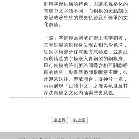
劃與字形結構的特色，與講求規格化的
電腦中文字體不同，而銅模的斑點刻痕
亦記載著悠悠的歷史軌跡及所傳承的文
化價值。
「隨」字銅模為初號正楷上海字銅模，
其青銅製的銅模身呈現古銅光滑色澤，
紅銅字模部分採電鍍方式鑄造，並將紅
銅所鑄造的字模嵌入青銅製的銅模身。
風行銅模的筆劃脈絡間隱含相互關聯呼
應的軌跡，點畫筆勢間形斷意不斷，彼
此迎來送往、聚散開合，凝神於一處，
再再展現『正體中文』之優美氣度及其
深沈精醇之文化內涵與歷史意義。