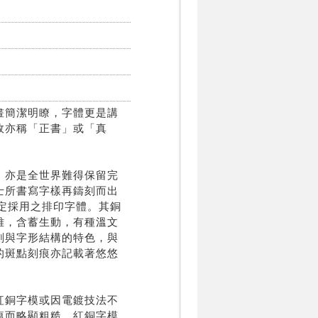
畫簡潔明瞭，字體更是講
故亦稱「正書」或「真
，亦是全世界難得保留完
士所書寫字樣再鑄刻而出
指定採用之排印字體。其銅
雅，含蓄生動，有種溫文
劃與字形結構的特色，與
的斑點刻痕亦記載著悠悠
紅銅字模或因電鍍技法不
痕而略顯粗糙，紅銅字模