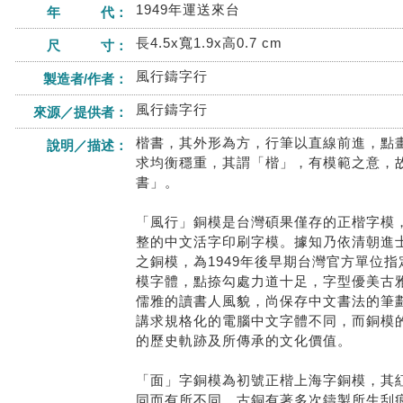
1949年運送來台
年 代：
長4.5x寬1.9x高0.7 cm
尺 寸：
風行鑄字行
製造者/作者：
風行鑄字行
來源／提供者：
楷書，其外形為方，行筆以直線前進，點
說明／描述：
求均衡穩重，其謂「楷」，有模範之意，
書」。
「風行」銅模是台灣碩果僅存的正楷字模
整的中文活字印刷字模。據知乃依清朝進
之銅模，為1949年後早期台灣官方單位
模字體，點捺勾處力道十足，字型優美古
儒雅的讀書人風貌，尚保存中文書法的筆
講求規格化的電腦中文字體不同，而銅模
的歷史軌跡及所傳承的文化價值。
「面」字銅模為初號正楷上海字銅模，其
同而有所不同，古銅有著多次鑄製所生刮