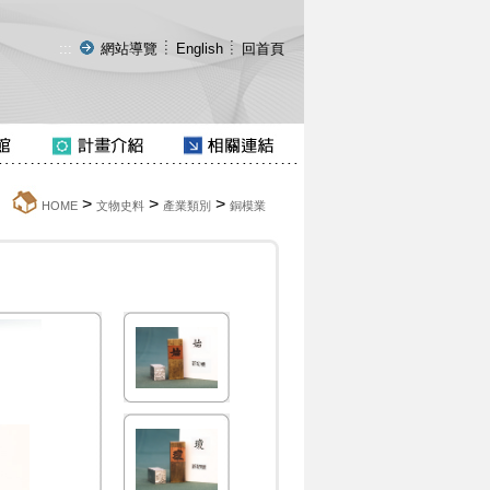
:::
網站導覽
English
回首頁
>
>
>
:::
HOME
文物史料
產業類別
銅模業