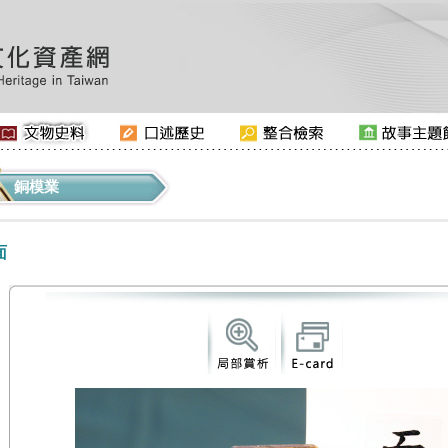
銅模業
面