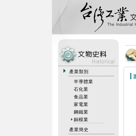
:::
產業類別
半導體業
石化業
食品業
家電業
鋼鐵業
銅模業
產業簡史