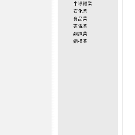
半導體業
石化業
食品業
家電業
鋼鐵業
銅模業