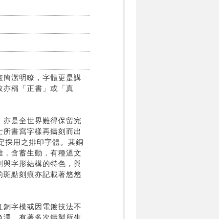
畫簡潔明瞭，字體更是講
故亦稱「正書」或「真
，亦是全世界難得保留完
士所書寫字樣再鑄刻而出
指定採用之排印字體。其銅
雅，含蓄生動，有種溫文
劃與字形結構的特色，與
的斑點刻痕亦記載著悠悠
紅銅字模或因電鍍技法不
色澤，有著多次鑄製所生