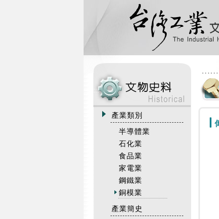
:::
產業類別
半導體業
石化業
食品業
家電業
鋼鐵業
銅模業
產業簡史