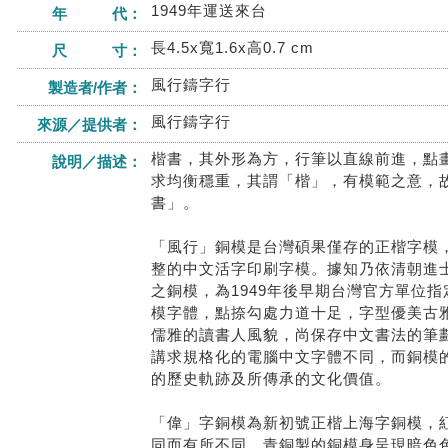
1949年運送來台
年 代：
長4.5x寬1.6x高0.7 cm
尺 寸：
風行鑄字行
製造者/作者：
風行鑄字行
來源／提供者：
楷書，其外形為方，行筆以直線前進，點
說明／描述：
求均衡穩重，其謂「楷」，有模範之意，
書」。
「風行」銅模是台灣碩果僅存的正楷字模
整的中文活字印刷字模。據知乃依清朝進
之銅模，為1949年後早期台灣官方單位
模字體，點捺勾處力道十足，字型優美古
儒雅的讀書人風貌，尚保存中文書法的筆
講求規格化的電腦中文字體不同，而銅模
的歷史軌跡及所傳承的文化價值。
「偉」字銅模為新初號正楷上海字銅模，
同而有所不同，青銅製的銅模身呈現暗色