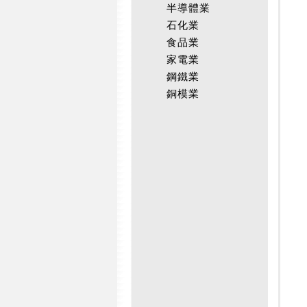
半導體業
石化業
食品業
家電業
鋼鐵業
銅模業