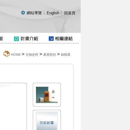
:::
網站導覽
English
回首頁
>
>
>
:::
HOME
文物史料
產業類別
銅模業