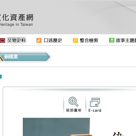
銅模業
偉