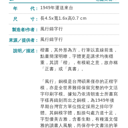
1949年運送來台
年 代：
長4.5x寬1.6x高0.7 cm
尺 寸：
風行鑄字行
製造者/作者：
風行鑄字行
來源／提供者：
楷書，其外形為方，行筆以直線前進，
說明／描述：
點畫簡潔明瞭，字體更是講求均衡穩
重，其謂「楷」，有模範之意，故亦稱
「正書」或「真書」。
「風行」銅模是台灣碩果僅存的正楷字
模，亦是全世界難得保留完整的中文活
字印刷字模。據知乃依清朝進士所書寫
字樣再鑄刻而出之銅模，為1949年後
早期台灣官方單位指定採用之排印字
體。其銅模字體，點捺勾處力道十足，
字型優美古雅，含蓄生動，有種溫文儒
雅的讀書人風貌，尚保存中文書法的筆