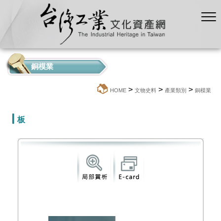
銅模業
>
>
>
:::
HOME
文物史料
產業類別
銅模業
板