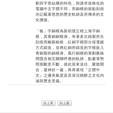
劃與字形結構的特色，與講求規格化的
電腦中文字體不同，而銅模的斑點刻痕
亦記載著悠悠的歷史軌跡及所傳承的文
化價值。
「板」字銅模為新初號正楷上海字銅
模，其青銅銅模身，有著多次鑄製所生
刮痕而略顯粗糙，紅銅字模部分採電鍍
方式鑄造，並將紅銅所鑄造的字模嵌入
青銅製的銅模身。風行銅模的筆劃脈絡
間隱含相互關聯呼應的軌跡，點畫筆勢
間形斷意不斷，彼此迎來送往、聚散開
合，凝神於一處，再再展現『正體中
文』之優美氣度及其深沈精醇之文化內
涵與歷史意義。