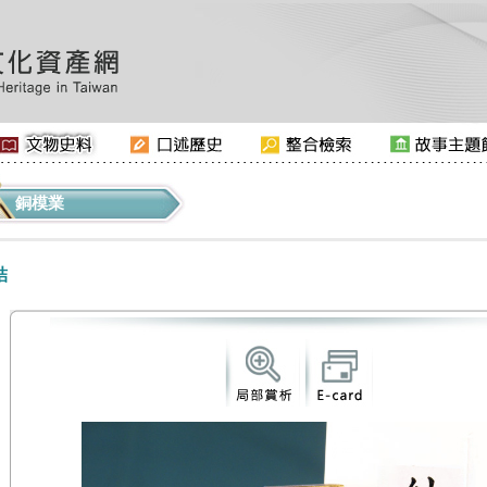
銅模業
結