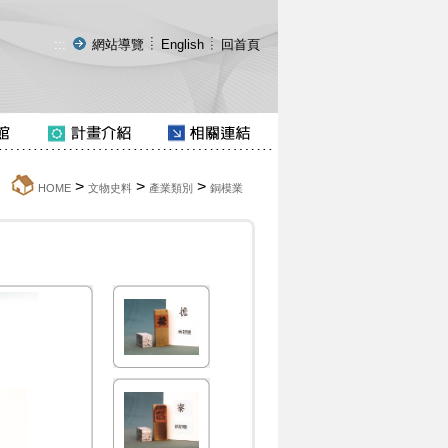
:::
網站導覽
English
回首頁
>
>
>
:::
HOME
文物史料
產業類別
銅模業