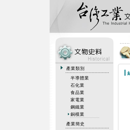
:::
產業類別
半導體業
石化業
食品業
家電業
鋼鐵業
銅模業
產業簡史