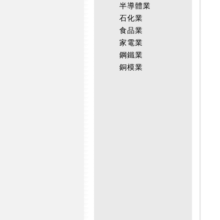
半導體業
石化業
食品業
家電業
鋼鐵業
銅模業