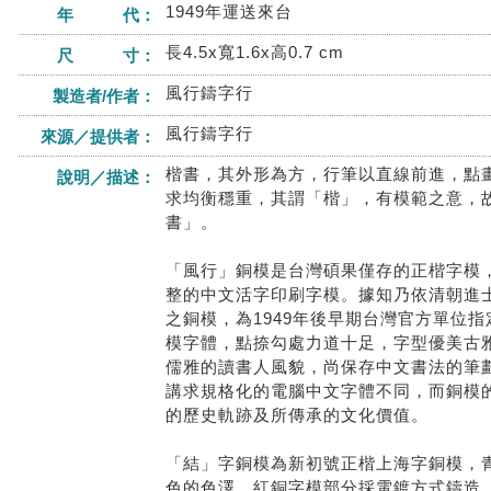
1949年運送來台
年 代：
長4.5x寬1.6x高0.7 cm
尺 寸：
風行鑄字行
製造者/作者：
風行鑄字行
來源／提供者：
楷書，其外形為方，行筆以直線前進，點
說明／描述：
求均衡穩重，其謂「楷」，有模範之意，
書」。
「風行」銅模是台灣碩果僅存的正楷字模
整的中文活字印刷字模。據知乃依清朝進
之銅模，為1949年後早期台灣官方單位
模字體，點捺勾處力道十足，字型優美古
儒雅的讀書人風貌，尚保存中文書法的筆
講求規格化的電腦中文字體不同，而銅模
的歷史軌跡及所傳承的文化價值。
「結」字銅模為新初號正楷上海字銅模，
色的色澤，紅銅字模部分採電鍍方式鑄造