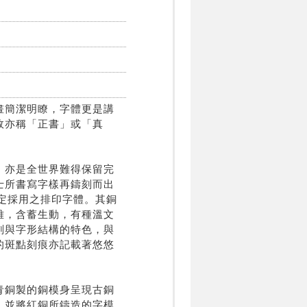
畫簡潔明瞭，字體更是講
故亦稱「正書」或「真
，亦是全世界難得保留完
士所書寫字樣再鑄刻而出
指定採用之排印字體。其銅
雅，含蓄生動，有種溫文
劃與字形結構的特色，與
的斑點刻痕亦記載著悠悠
青銅製的銅模身呈現古銅
，並將紅銅所鑄造的字模