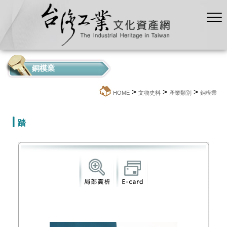
銅模業
>
>
>
:::
HOME
文物史料
產業類別
銅模業
踏