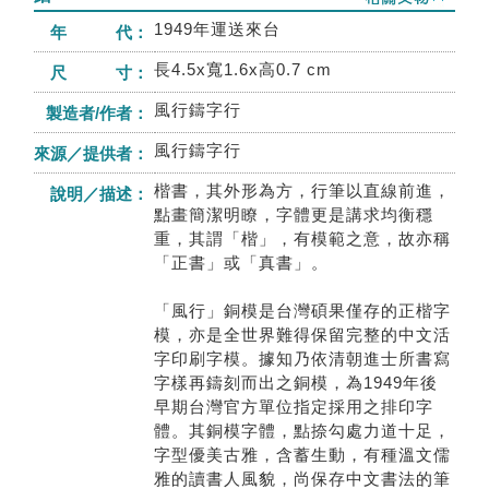
1949年運送來台
年 代：
長4.5x寬1.6x高0.7 cm
尺 寸：
風行鑄字行
製造者/作者：
風行鑄字行
來源／提供者：
楷書，其外形為方，行筆以直線前進，
說明／描述：
點畫簡潔明瞭，字體更是講求均衡穩
重，其謂「楷」，有模範之意，故亦稱
「正書」或「真書」。
「風行」銅模是台灣碩果僅存的正楷字
模，亦是全世界難得保留完整的中文活
字印刷字模。據知乃依清朝進士所書寫
字樣再鑄刻而出之銅模，為1949年後
早期台灣官方單位指定採用之排印字
體。其銅模字體，點捺勾處力道十足，
字型優美古雅，含蓄生動，有種溫文儒
雅的讀書人風貌，尚保存中文書法的筆