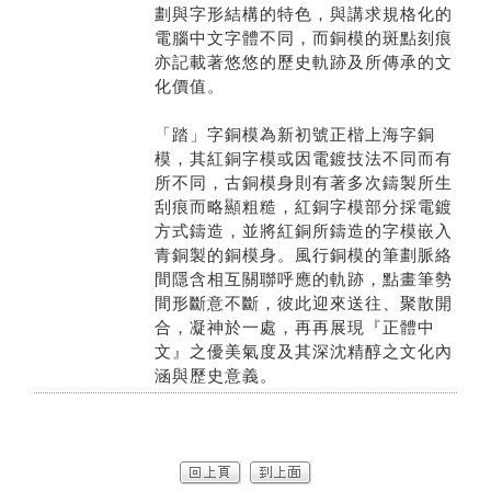
劃與字形結構的特色，與講求規格化的
電腦中文字體不同，而銅模的斑點刻痕
亦記載著悠悠的歷史軌跡及所傳承的文
化價值。
「踏」字銅模為新初號正楷上海字銅
模，其紅銅字模或因電鍍技法不同而有
所不同，古銅模身則有著多次鑄製所生
刮痕而略顯粗糙，紅銅字模部分採電鍍
方式鑄造，並將紅銅所鑄造的字模嵌入
青銅製的銅模身。風行銅模的筆劃脈絡
間隱含相互關聯呼應的軌跡，點畫筆勢
間形斷意不斷，彼此迎來送往、聚散開
合，凝神於一處，再再展現『正體中
文』之優美氣度及其深沈精醇之文化內
涵與歷史意義。