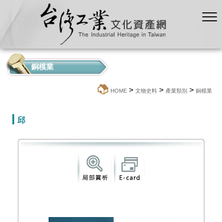
銅模業
>
>
>
:::
HOME
文物史料
產業類別
銅模業
邱