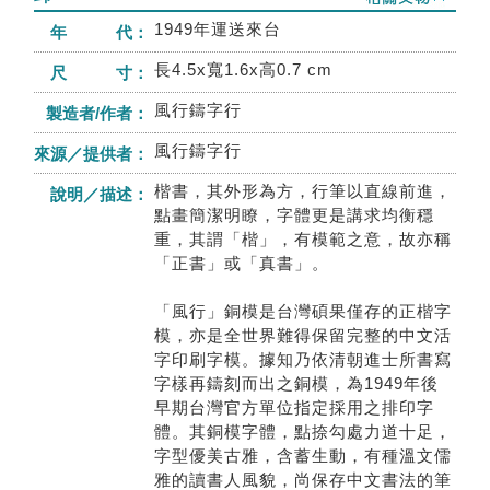
1949年運送來台
年 代：
長4.5x寬1.6x高0.7 cm
尺 寸：
風行鑄字行
製造者/作者：
風行鑄字行
來源／提供者：
楷書，其外形為方，行筆以直線前進，
說明／描述：
點畫簡潔明瞭，字體更是講求均衡穩
重，其謂「楷」，有模範之意，故亦稱
「正書」或「真書」。
「風行」銅模是台灣碩果僅存的正楷字
模，亦是全世界難得保留完整的中文活
字印刷字模。據知乃依清朝進士所書寫
字樣再鑄刻而出之銅模，為1949年後
早期台灣官方單位指定採用之排印字
體。其銅模字體，點捺勾處力道十足，
字型優美古雅，含蓄生動，有種溫文儒
雅的讀書人風貌，尚保存中文書法的筆