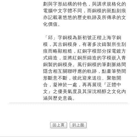
劃與字形結構的特色，與講求規格化的
電腦中文字體不同，而銅模的斑點刻痕
亦記載著悠悠的歷史軌跡及所傳承的文
化價值。
「邱」字銅模為新初號正楷上海字銅
模，其古銅模身，有著多次鑄製所生刮
痕而略顯粗糙，紅銅字模部分採電鍍方
式鑄造，並將紅銅所鑄造的字模嵌入青
銅製的銅模身。風行銅模的筆劃脈絡間
隱含相互關聯呼應的軌跡，點畫筆勢間
形斷意不斷，彼此迎來送往、聚散開
合，凝神於一處，再再展現『正體中
文』之優美氣度及其深沈精醇之文化內
涵與歷史意義。