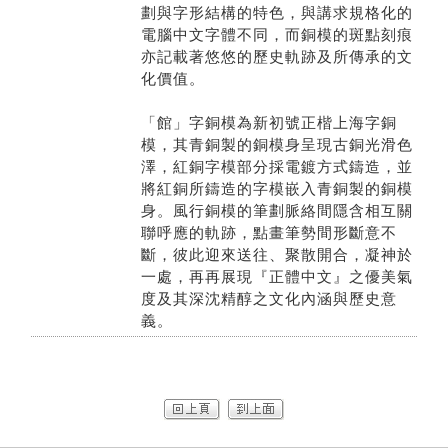
劃與字形結構的特色，與講求規格化的
電腦中文字體不同，而銅模的斑點刻痕
亦記載著悠悠的歷史軌跡及所傳承的文
化價值。
「館」字銅模為新初號正楷上海字銅
模，其青銅製的銅模身呈現古銅光滑色
澤，紅銅字模部分採電鍍方式鑄造，並
將紅銅所鑄造的字模嵌入青銅製的銅模
身。風行銅模的筆劃脈絡間隱含相互關
聯呼應的軌跡，點畫筆勢間形斷意不
斷，彼此迎來送往、聚散開合，凝神於
一處，再再展現『正體中文』之優美氣
度及其深沈精醇之文化內涵與歷史意
義。