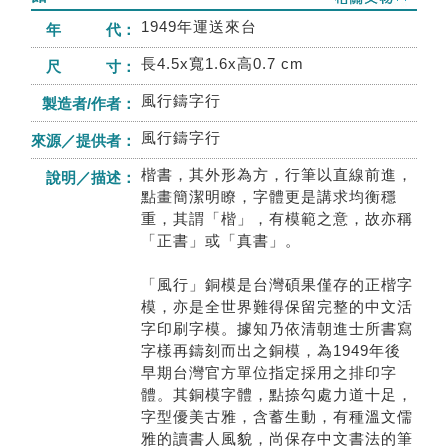
1949年運送來台
年 代：
長4.5x寬1.6x高0.7 cm
尺 寸：
風行鑄字行
製造者/作者：
風行鑄字行
來源／提供者：
楷書，其外形為方，行筆以直線前進，
說明／描述：
點畫簡潔明瞭，字體更是講求均衡穩
重，其謂「楷」，有模範之意，故亦稱
「正書」或「真書」。
「風行」銅模是台灣碩果僅存的正楷字
模，亦是全世界難得保留完整的中文活
字印刷字模。據知乃依清朝進士所書寫
字樣再鑄刻而出之銅模，為1949年後
早期台灣官方單位指定採用之排印字
體。其銅模字體，點捺勾處力道十足，
字型優美古雅，含蓄生動，有種溫文儒
雅的讀書人風貌，尚保存中文書法的筆