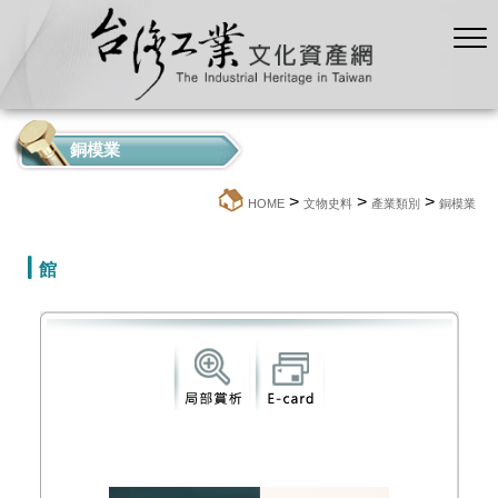
銅模業
>
>
>
:::
HOME
文物史料
產業類別
銅模業
館