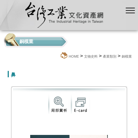
銅模業
>
>
>
:::
HOME
文物史料
產業類別
銅模業
鼻