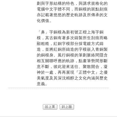
劃與字形結構的特色，與講求規格化的
電腦中文字體不同，而銅模的斑點刻痕
亦記載著悠悠的歷史軌跡及所傳承的文
化價值。
「鼻」字銅模為新初號正楷上海字銅
模，其古銅有著多次鑄製所生刮痕而略
顯粗糙，紅銅字模部分採電鍍方式鑄
造，並將紅銅所鑄造的字模嵌入青銅製
的銅模身。風行銅模的筆劃脈絡間隱含
相互關聯呼應的軌跡，點畫筆勢間形斷
意不斷，彼此迎來送往、聚散開合，凝
神於一處，再再展現『正體中文』之優
美氣度及其深沈精醇之文化內涵與歷史
意義。