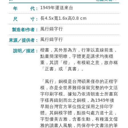
1949年運送來台
年 代：
長4.5x寬1.6x高0.8 cm
尺 寸：
風行鑄字行
製造者/作者：
風行鑄字行
來源／提供者：
楷書，其外形為方，行筆以直線前進，
說明／描述：
點畫簡潔明瞭，字體更是講求均衡穩
重，其謂「楷」，有模範之意，故亦稱
「正書」或「真書」。
「風行」銅模是台灣碩果僅存的正楷字
模，亦是全世界難得保留完整的中文活
字印刷字模。據知乃依清朝進士所書寫
字樣再鑄刻而出之銅模，為1949年後
早期台灣官方單位指定採用之排印字
體。其銅模字體，點捺勾處力道十足，
字型優美古雅，含蓄生動，有種溫文儒
雅的讀書人風貌，尚保存中文書法的筆