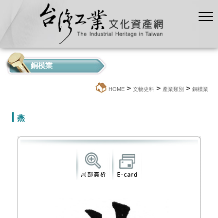
銅模業
>
>
>
:::
HOME
文物史料
產業類別
銅模業
燕