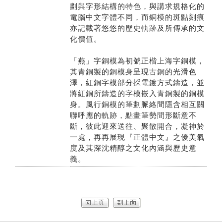
劃與字形結構的特色，與講求規格化的
電腦中文字體不同，而銅模的斑點刻痕
亦記載著悠悠的歷史軌跡及所傳承的文
化價值。
「燕」字銅模為初號正楷上海字銅模，
其青銅製的銅模身呈現古銅的光滑色
澤，紅銅字模部分採電鍍方式鑄造，並
將紅銅所鑄造的字模嵌入青銅製的銅模
身。風行銅模的筆劃脈絡間隱含相互關
聯呼應的軌跡，點畫筆勢間形斷意不
斷，彼此迎來送往、聚散開合，凝神於
一處，再再展現『正體中文』之優美氣
度及其深沈精醇之文化內涵與歷史意
義。