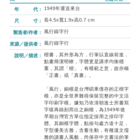
1949年運送來台
年 代：
長4.5x寬1.9x高0.7 cm
尺 寸：
風行鑄字行
製造者/作者：
風行鑄字行
來源／提供者：
楷書，其外形為方，行筆以直線前進，
說明／描述：
點畫簡潔明瞭，字體更是講求均衡穩
重，其謂「楷」，有模範之意，故亦稱
「正書」或「真書」。
「風行」銅模是台灣碩果僅存的正楷字
模，亦是全世界難得保留完整的中文活
字印刷字模。據知乃依清朝進士所書寫
字樣再鑄刻而出之銅模，為1949年後
早期台灣官方單位指定採用之排印字
體。其銅模字體，點捺勾處力道十足，
字型優美古雅，含蓄生動，有種溫文儒
雅的讀書人風貌，尚保存中文書法的筆