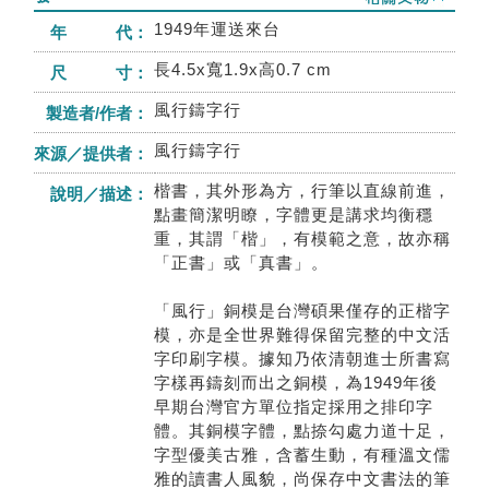
1949年運送來台
年 代：
長4.5x寬1.9x高0.7 cm
尺 寸：
風行鑄字行
製造者/作者：
風行鑄字行
來源／提供者：
楷書，其外形為方，行筆以直線前進，
說明／描述：
點畫簡潔明瞭，字體更是講求均衡穩
重，其謂「楷」，有模範之意，故亦稱
「正書」或「真書」。
「風行」銅模是台灣碩果僅存的正楷字
模，亦是全世界難得保留完整的中文活
字印刷字模。據知乃依清朝進士所書寫
字樣再鑄刻而出之銅模，為1949年後
早期台灣官方單位指定採用之排印字
體。其銅模字體，點捺勾處力道十足，
字型優美古雅，含蓄生動，有種溫文儒
雅的讀書人風貌，尚保存中文書法的筆