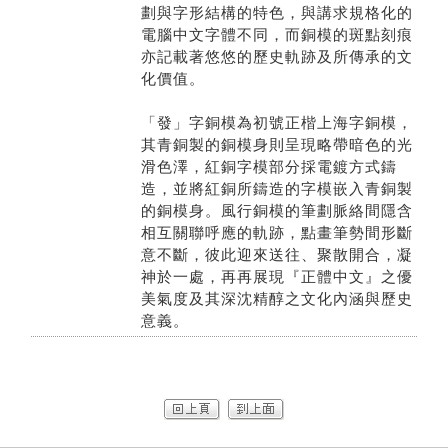
劃與字形結構的特色，與講求規格化的
電腦中文字體不同，而銅模的斑點刻痕
亦記載著悠悠的歷史軌跡及所傳承的文
化價值。
「發」字銅模為初號正楷上海字銅模，
其青銅製的銅模身則呈現略帶暗色的光
滑色澤，紅銅字模部分採電鍍方式鑄
造，並將紅銅所鑄造的字模嵌入青銅製
的銅模身。風行銅模的筆劃脈絡間隱含
相互關聯呼應的軌跡，點畫筆勢間形斷
意不斷，彼此迎來送往、聚散開合，凝
神於一處，再再展現『正體中文』之優
美氣度及其深沈精醇之文化內涵與歷史
意義。