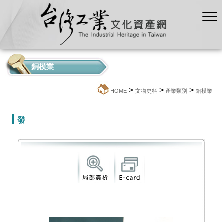
銅模業
>
>
>
:::
HOME
文物史料
產業類別
銅模業
發