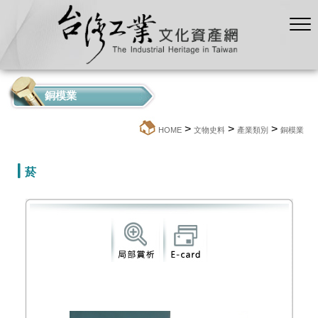
銅模業
>
>
>
:::
HOME
文物史料
產業類別
銅模業
菸