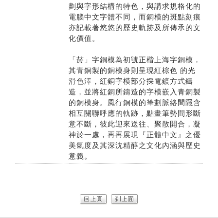
劃與字形結構的特色，與講求規格化的
電腦中文字體不同，而銅模的斑點刻痕
亦記載著悠悠的歷史軌跡及所傳承的文
化價值。
「菸」字銅模為初號正楷上海字銅模，
其青銅製的銅模身則呈現紅棕色 的光
滑色澤，紅銅字模部分採電鍍方式鑄
造，並將紅銅所鑄造的字模嵌入青銅製
的銅模身。風行銅模的筆劃脈絡間隱含
相互關聯呼應的軌跡，點畫筆勢間形斷
意不斷，彼此迎來送往、聚散開合，凝
神於一處，再再展現『正體中文』之優
美氣度及其深沈精醇之文化內涵與歷史
意義。