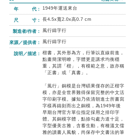
1949年運送來台
年 代：
長4.5x寬2.0x高0.7 cm
尺 寸：
風行鑄字行
製造者/作者：
風行鑄字行
來源／提供者：
楷書，其外形為方，行筆以直線前進，
說明／描述：
點畫簡潔明瞭，字體更是講求均衡穩
重，其謂「楷」，有模範之意，故亦稱
「正書」或「真書」。
「風行」銅模是台灣碩果僅存的正楷字
模，亦是全世界難得保留完整的中文活
字印刷字模。據知乃依清朝進士所書寫
字樣再鑄刻而出之銅模，為1949年後
早期台灣官方單位指定採用之排印字
體。其銅模字體，點捺勾處力道十足，
字型優美古雅，含蓄生動，有種溫文儒
雅的讀書人風貌，尚保存中文書法的筆