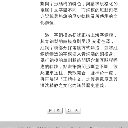
劃與字形結構的特色，與講求規格化的
電腦中文字體不同，而銅模的斑點刻痕
亦記載著悠悠的歷史軌跡及所傳承的文
化價值。
「過」字銅模為初號正楷上海字銅模，
其青銅製的銅模身則呈現 光滑色澤，
紅銅字模部分採電鍍方式鑄造，並將紅
銅所鑄造的字模嵌入青銅製的銅模身。
風行銅模的筆劃脈絡間隱含相互關聯呼
應的軌跡，點畫筆勢間形斷意不斷，彼
此迎來送往、聚散開合，凝神於一處，
再再展現『正體中文』之優美氣度及其
深沈精醇之文化內涵與歷史意義。