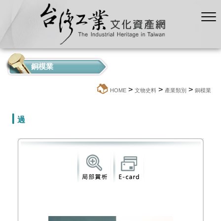
銅模業
>
>
>
:::
HOME
文物史料
產業類別
銅模業
過