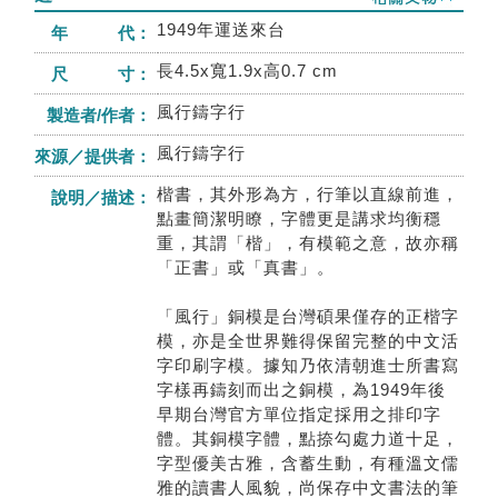
1949年運送來台
年 代：
長4.5x寬1.9x高0.7 cm
尺 寸：
風行鑄字行
製造者/作者：
風行鑄字行
來源／提供者：
楷書，其外形為方，行筆以直線前進，
說明／描述：
點畫簡潔明瞭，字體更是講求均衡穩
重，其謂「楷」，有模範之意，故亦稱
「正書」或「真書」。
「風行」銅模是台灣碩果僅存的正楷字
模，亦是全世界難得保留完整的中文活
字印刷字模。據知乃依清朝進士所書寫
字樣再鑄刻而出之銅模，為1949年後
早期台灣官方單位指定採用之排印字
體。其銅模字體，點捺勾處力道十足，
字型優美古雅，含蓄生動，有種溫文儒
雅的讀書人風貌，尚保存中文書法的筆