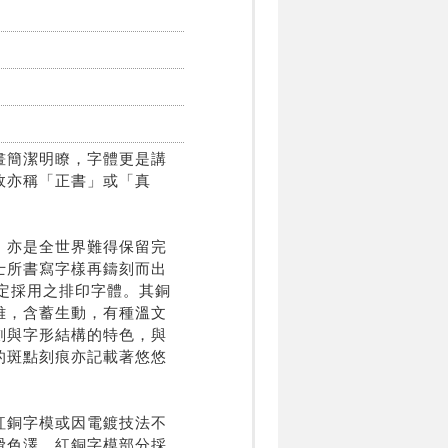
畫簡潔明瞭，字體更是講
故亦稱「正書」或「真
，亦是全世界難得保留完
士所書寫字樣再鑄刻而出
指定採用之排印字體。其銅
雅，含蓄生動，有種溫文
劃與字形結構的特色，與
的斑點刻痕亦記載著悠悠
紅銅字模或因電鍍技法不
滑色澤，紅銅字模部分採