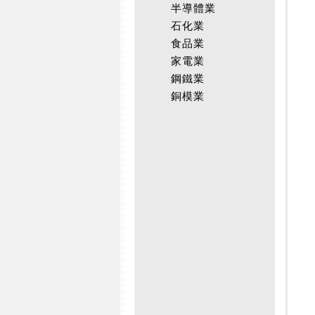
半導體業
石化業
食品業
家電業
鋼鐵業
銅模業