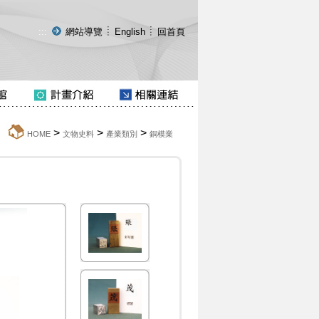
:::
網站導覽
English
回首頁
>
>
>
:::
HOME
文物史料
產業類別
銅模業