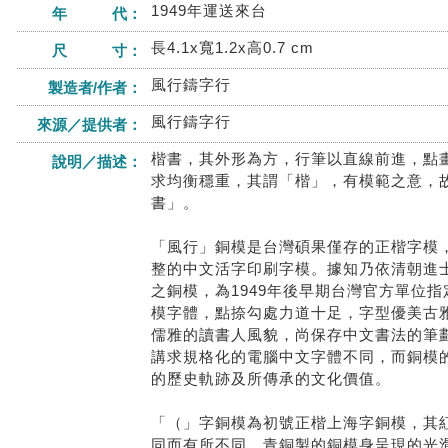
1949年運送來台
年 代：
長4.1x寬1.2x高0.7 cm
尺 寸：
風行鑄字行
製造者/作者：
風行鑄字行
來源／提供者：
楷書，其外形為方，行筆以直線前進，點
說明／描述：
求均衡穩重，其謂「楷」，有模範之意，
書」。
「風行」銅模是台灣碩果僅存的正楷字模
整的中文活字印刷字模。據知乃依清朝進
之銅模，為1949年後早期台灣官方單位
模字體，點捺勾處力道十足，字型優美古
儒雅的讀書人風貌，尚保存中文書法的筆
講求規格化的電腦中文字體不同，而銅模
的歷史軌跡及所傳承的文化價值。
「（」字銅模為初號正楷上海字銅模，其
同而有所不同，青銅製的銅模身呈現的光