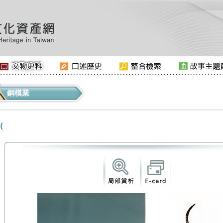
銅模業
（