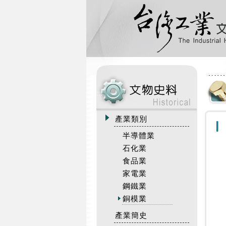
:::
產業類別
半導體業
石化業
食品業
家電業
鋼鐵業
銅模業
產業簡史