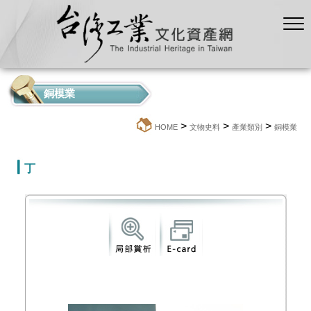
銅模業
>
>
>
:::
HOME
文物史料
產業類別
銅模業
丁