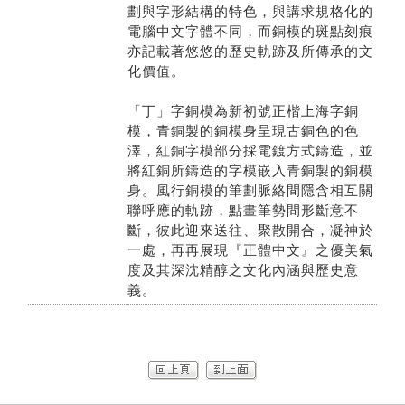
劃與字形結構的特色，與講求規格化的
電腦中文字體不同，而銅模的斑點刻痕
亦記載著悠悠的歷史軌跡及所傳承的文
化價值。
「丁」字銅模為新初號正楷上海字銅
模，青銅製的銅模身呈現古銅色的色
澤，紅銅字模部分採電鍍方式鑄造，並
將紅銅所鑄造的字模嵌入青銅製的銅模
身。風行銅模的筆劃脈絡間隱含相互關
聯呼應的軌跡，點畫筆勢間形斷意不
斷，彼此迎來送往、聚散開合，凝神於
一處，再再展現『正體中文』之優美氣
度及其深沈精醇之文化內涵與歷史意
義。