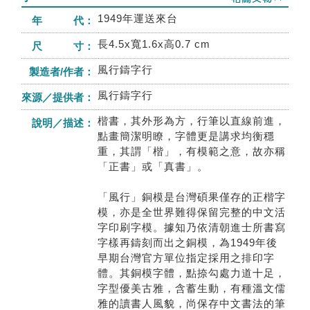
1949年運送來台
年 代：
長4.5x寬1.6x高0.7 cm
尺 寸：
風行鑄字行
製造者/作者：
風行鑄字行
來源／提供者：
楷書，其外形為方，行筆以直線前進，
說明／描述：
點畫簡潔明瞭，字體更是講求均衡穩
重，其謂「楷」，有模範之意，故亦稱
「正書」或「真書」。
「風行」銅模是台灣碩果僅存的正楷字
模，亦是全世界難得保留完整的中文活
字印刷字模。據知乃依清朝進士所書寫
字樣再鑄刻而出之銅模，為1949年後
早期台灣官方單位指定採用之排印字
體。其銅模字體，點捺勾處力道十足，
字型優美古雅，含蓄生動，有種溫文儒
雅的讀書人風貌，尚保存中文書法的筆