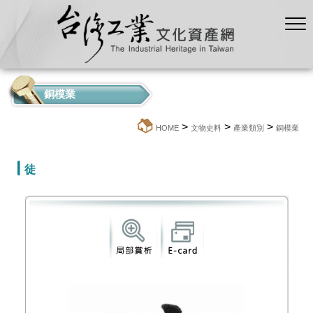
銅模業
>
>
>
:::
HOME
文物史料
產業類別
銅模業
徒