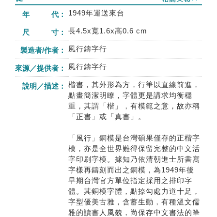
1949年運送來台
年 代：
長4.5x寬1.6x高0.6 cm
尺 寸：
風行鑄字行
製造者/作者：
風行鑄字行
來源／提供者：
楷書，其外形為方，行筆以直線前進，
說明／描述：
點畫簡潔明瞭，字體更是講求均衡穩
重，其謂「楷」，有模範之意，故亦稱
「正書」或「真書」。
「風行」銅模是台灣碩果僅存的正楷字
模，亦是全世界難得保留完整的中文活
字印刷字模。據知乃依清朝進士所書寫
字樣再鑄刻而出之銅模，為1949年後
早期台灣官方單位指定採用之排印字
體。其銅模字體，點捺勾處力道十足，
字型優美古雅，含蓄生動，有種溫文儒
雅的讀書人風貌，尚保存中文書法的筆