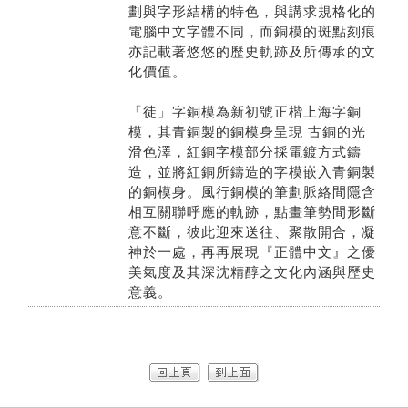
劃與字形結構的特色，與講求規格化的
電腦中文字體不同，而銅模的斑點刻痕
亦記載著悠悠的歷史軌跡及所傳承的文
化價值。
「徒」字銅模為新初號正楷上海字銅
模，其青銅製的銅模身呈現 古銅的光
滑色澤，紅銅字模部分採電鍍方式鑄
造，並將紅銅所鑄造的字模嵌入青銅製
的銅模身。風行銅模的筆劃脈絡間隱含
相互關聯呼應的軌跡，點畫筆勢間形斷
意不斷，彼此迎來送往、聚散開合，凝
神於一處，再再展現『正體中文』之優
美氣度及其深沈精醇之文化內涵與歷史
意義。