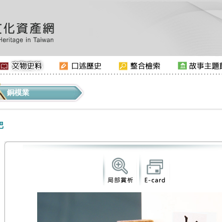
銅模業
把