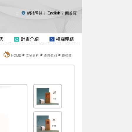
:::
網站導覽
English
回首頁
>
>
>
:::
HOME
文物史料
產業類別
銅模業