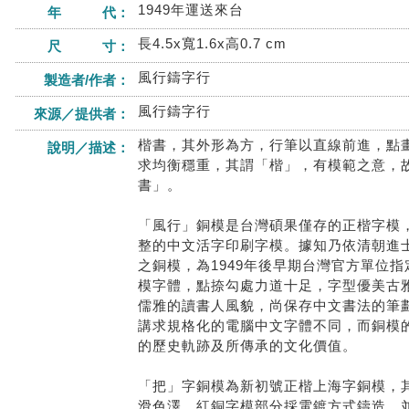
1949年運送來台
年 代：
長4.5x寬1.6x高0.7 cm
尺 寸：
風行鑄字行
製造者/作者：
風行鑄字行
來源／提供者：
楷書，其外形為方，行筆以直線前進，點
說明／描述：
求均衡穩重，其謂「楷」，有模範之意，
書」。
「風行」銅模是台灣碩果僅存的正楷字模
整的中文活字印刷字模。據知乃依清朝進
之銅模，為1949年後早期台灣官方單位
模字體，點捺勾處力道十足，字型優美古
儒雅的讀書人風貌，尚保存中文書法的筆
講求規格化的電腦中文字體不同，而銅模
的歷史軌跡及所傳承的文化價值。
「把」字銅模為新初號正楷上海字銅模，
滑色澤，紅銅字模部分採電鍍方式鑄造，