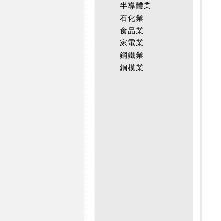
半導體業
石化業
食品業
家電業
鋼鐵業
銅模業