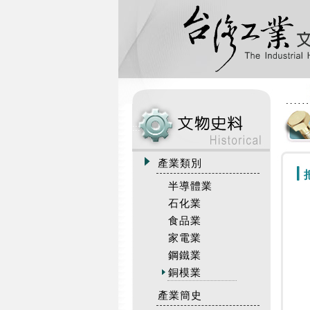
:::
產業類別
半導體業
石化業
食品業
家電業
鋼鐵業
銅模業
產業簡史