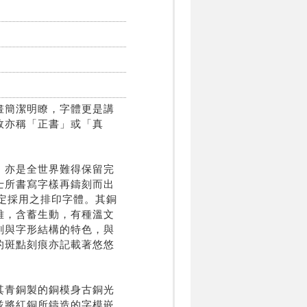
畫簡潔明瞭，字體更是講
故亦稱「正書」或「真
，亦是全世界難得保留完
士所書寫字樣再鑄刻而出
指定採用之排印字體。其銅
雅，含蓄生動，有種溫文
劃與字形結構的特色，與
的斑點刻痕亦記載著悠悠
其青銅製的銅模身古銅光
並將紅銅所鑄造的字模嵌