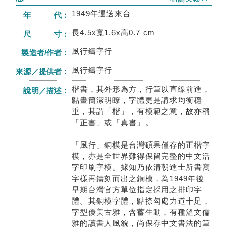
1949年運送來台
年 代：
長4.5x寬1.6x高0.7 cm
尺 寸：
風行鑄字行
製造者/作者：
風行鑄字行
來源／提供者：
楷書，其外形為方，行筆以直線前進，
說明／描述：
點畫簡潔明瞭，字體更是講求均衡穩
重，其謂「楷」，有模範之意，故亦稱
「正書」或「真書」。
「風行」銅模是台灣碩果僅存的正楷字
模，亦是全世界難得保留完整的中文活
字印刷字模。據知乃依清朝進士所書寫
字樣再鑄刻而出之銅模，為1949年後
早期台灣官方單位指定採用之排印字
體。其銅模字體，點捺勾處力道十足，
字型優美古雅，含蓄生動，有種溫文儒
雅的讀書人風貌，尚保存中文書法的筆