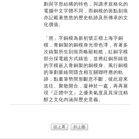
劃與字形結構的特色，與講求規格化的
電腦中文字體不同，而銅模的斑點刻痕
亦記載著悠悠的歷史軌跡及所傳承的文
化價值。
「慈」字銅模為新初號正楷上海字銅
模，青銅製的銅模身光滑色澤，有著多
次鑄製所生刮痕而略顯粗糙，紅銅字模
部分採電鍍方式鑄造，並將紅銅所鑄造
的字模嵌入青銅製的銅模身。風行銅模
的筆劃脈絡間隱含相互關聯呼應的軌
跡，點畫筆勢間形斷意不斷，彼此迎來
送往、聚散開合，凝神於一處，再再展
現『正體中文』之優美氣度及其深沈精
醇之文化內涵與歷史意義。