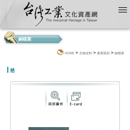
銅模業
>
>
>
:::
HOME
文物史料
產業類別
銅模業
慈