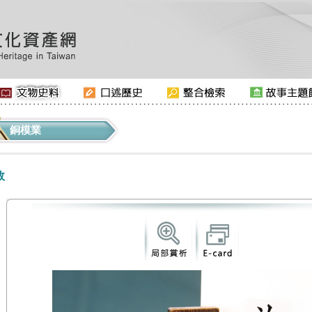
銅模業
效