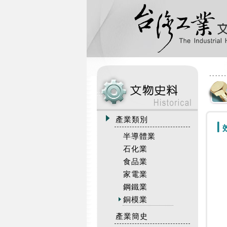
:::
產業類別
半導體業
石化業
食品業
家電業
鋼鐵業
銅模業
產業簡史