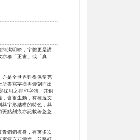
畫簡潔明瞭，字體更是講
故亦稱「正書」或「真
，亦是全世界難得保留完
士所書寫字樣再鑄刻而出
指定採用之排印字體。其銅
雅，含蓄生動，有種溫文
劃與字形結構的特色，與
的斑點刻痕亦記載著悠悠
其青銅銅模身，有著多次
採電鍍方式鑄造，並將紅