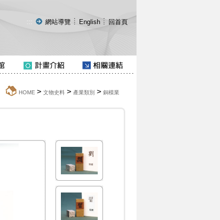
:::
網站導覽
English
回首頁
>
>
>
:::
HOME
文物史料
產業類別
銅模業