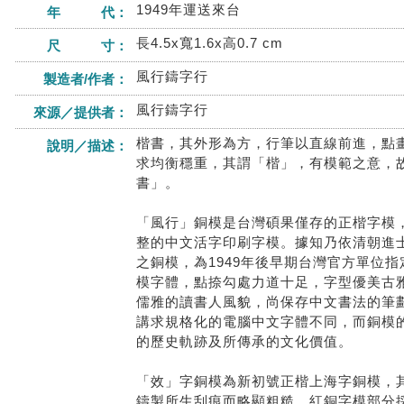
1949年運送來台
年 代：
長4.5x寬1.6x高0.7 cm
尺 寸：
風行鑄字行
製造者/作者：
風行鑄字行
來源／提供者：
楷書，其外形為方，行筆以直線前進，點
說明／描述：
求均衡穩重，其謂「楷」，有模範之意，
書」。
「風行」銅模是台灣碩果僅存的正楷字模
整的中文活字印刷字模。據知乃依清朝進
之銅模，為1949年後早期台灣官方單位
模字體，點捺勾處力道十足，字型優美古
儒雅的讀書人風貌，尚保存中文書法的筆
講求規格化的電腦中文字體不同，而銅模
的歷史軌跡及所傳承的文化價值。
「效」字銅模為新初號正楷上海字銅模，
鑄製所生刮痕而略顯粗糙，紅銅字模部分