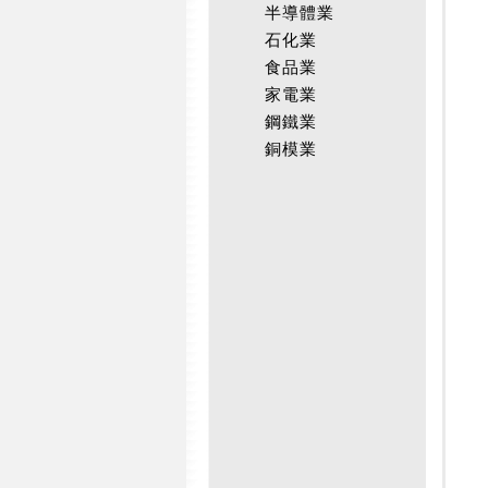
半導體業
石化業
食品業
家電業
鋼鐵業
銅模業