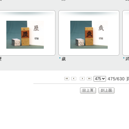
歷
歲
475/630 