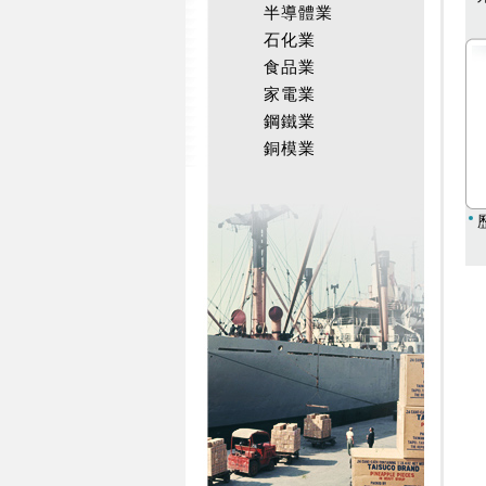
半導體業
石化業
食品業
家電業
鋼鐵業
銅模業