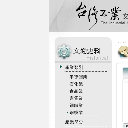
:::
產業類別
半導體業
石化業
食品業
家電業
鋼鐵業
銅模業
產業簡史