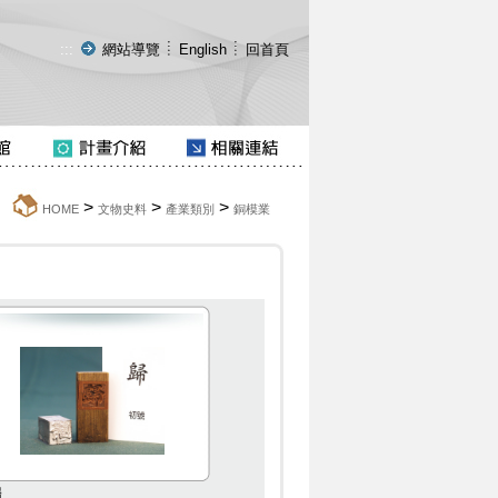
:::
網站導覽
English
回首頁
>
>
>
:::
HOME
文物史料
產業類別
銅模業
歸