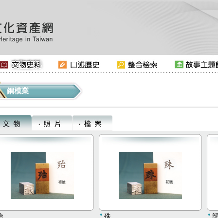
銅模業
殆
殊