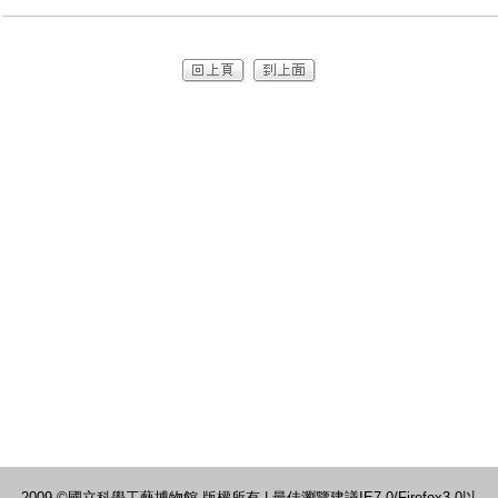
2009 ©國立科學工藝博物館 版權所有 | 最佳瀏覽建議IE7.0/Firefox3.0以