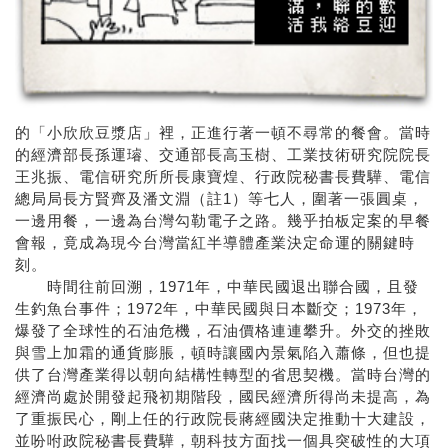
的「小欣欣豆漿店」裡，正進行著一頓不尋常的餐會。當時
的經濟部長孫運璿、交通部長高玉樹、工業技術研究院院長
王兆振、電信研究所所長康寶煌、行政院秘書長費驊、電信
總局局長方賢齊及潘文淵（註1）等七人，圍著一張圓桌，
一邊用餐，一邊為台灣勾勒電子之路。幾乎拍板定案的早餐
會報，竟成為現今台灣當紅半導體產業決定命運的關鍵時
刻。
時間往前回溯，1971年，中華民國退出聯合國，且發
生釣魚台事件；1972年，中華民國與日本斷交；1973年，
爆發了全球性的石油危機，石油價格連連攀升。外交的挫敗
與雪上加霜的通貨膨脹，頓時讓國內景氣陷入蕭條，但也提
供了台灣產業得以朝向結構性轉型的省思契機。當時台灣的
經濟尚處於開發起飛初期階段，國民經濟所得尚未提高，為
了重振民心，剛上任的行政院長蔣經國決定推動十大建設，
並吩咐政院秘書長費驊，朝科技方面找一個具突破性的大項