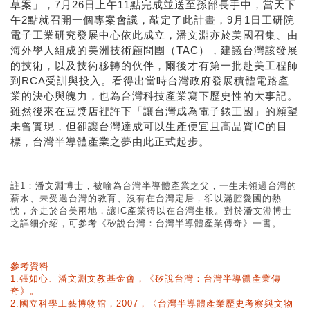
草案」，7月26日上午11點完成並送至孫部長手中，當天下
午2點就召開一個專案會議，敲定了此計畫，9月1日工研院
電子工業研究發展中心依此成立，潘文淵亦於美國召集、由
海外學人組成的美洲技術顧問團（TAC），建議台灣該發展
的技術，以及技術移轉的伙伴，爾後才有第一批赴美工程師
到RCA受訓與投入。看得出當時台灣政府發展積體電路產
業的決心與魄力，也為台灣科技產業寫下歷史性的大事記。
雖然後來在豆漿店裡許下「讓台灣成為電子錶王國」的願望
未曾實現，但卻讓台灣達成可以生產便宜且高品質IC的目
標，台灣半導體產業之夢由此正式起步。
註1：潘文淵博士，被喻為台灣半導體產業之父，一生未領過台灣的
薪水、未受過台灣的教育、沒有在台灣定居，卻以滿腔愛國的熱
忱，奔走於台美兩地，讓IC產業得以在台灣生根。對於潘文淵博士
之詳細介紹，可參考《矽說台灣：台灣半導體產業傳奇》一書。
參考資料
1.張如心、潘文淵文教基金會，《矽說台灣：台灣半導體產業傳
奇》。
2.國立科學工藝博物館，2007，〈台灣半導體產業歷史考察與文物