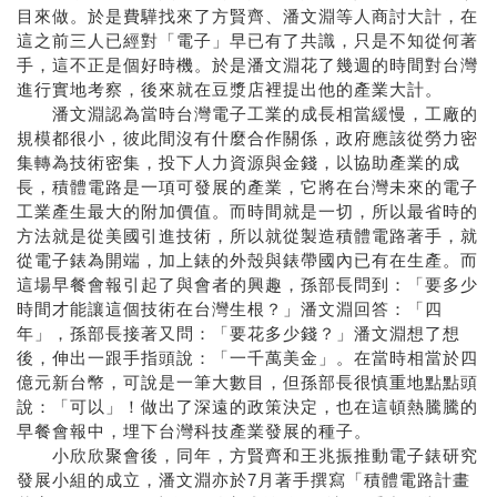
目來做。於是費驊找來了方賢齊、潘文淵等人商討大計，在
這之前三人已經對「電子」早已有了共識，只是不知從何著
手，這不正是個好時機。於是潘文淵花了幾週的時間對台灣
進行實地考察，後來就在豆漿店裡提出他的產業大計。
潘文淵認為當時台灣電子工業的成長相當緩慢，工廠的
規模都很小，彼此間沒有什麼合作關係，政府應該從勞力密
集轉為技術密集，投下人力資源與金錢，以協助產業的成
長，積體電路是一項可發展的產業，它將在台灣未來的電子
工業產生最大的附加價值。而時間就是一切，所以最省時的
方法就是從美國引進技術，所以就從製造積體電路著手，就
從電子錶為開端，加上錶的外殼與錶帶國內已有在生產。而
這場早餐會報引起了與會者的興趣，孫部長問到：「要多少
時間才能讓這個技術在台灣生根？」潘文淵回答：「四
年」，孫部長接著又問：「要花多少錢？」潘文淵想了想
後，伸出一跟手指頭說：「一千萬美金」。在當時相當於四
億元新台幣，可說是一筆大數目，但孫部長很慎重地點點頭
說：「可以」！做出了深遠的政策決定，也在這頓熱騰騰的
早餐會報中，埋下台灣科技產業發展的種子。
小欣欣聚會後，同年，方賢齊和王兆振推動電子錶研究
發展小組的成立，潘文淵亦於7月著手撰寫「積體電路計畫