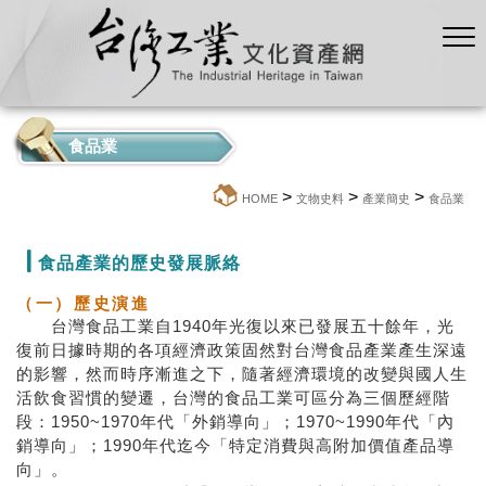
食品業
>
>
>
:::
HOME
文物史料
產業簡史
食品業
食品產業的歷史發展脈絡
（一）歷史演進
台灣食品工業自1940年光復以來已發展五十餘年，光
復前日據時期的各項經濟政策固然對台灣食品產業產生深遠
的影響，然而時序漸進之下，隨著經濟環境的改變與國人生
活飲食習慣的變遷，台灣的食品工業可區分為三個歷經階
段：1950~1970年代「外銷導向」；1970~1990年代「內
銷導向」；1990年代迄今「特定消費與高附加價值產品導
向」。