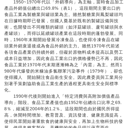
1950~1970年代以「外銷導向」為主軸，當時食品加工
產品外銷值佔總出口69.8%（表1）。這段期間主要出口的
食品工業為製糖業與罐頭業為主。雖然製糖業與鳳梨罐頭均
在日據時期即已發展，但國人奠基於既有的製罐設備與技
術，也開發出不同種類的罐頭（如洋菇罐頭、蘆筍罐頭與水
產罐頭），而得以延續罐頭產業在這段時期的蓬勃發展。同
時，1960年末期開始發展冷凍食品，也使得冷凍食品在罐
頭業外銷衰退後成為食品外銷的主力。雖然1970年代前述
各項食品產業仍持續外銷，但礙於原物料成本提高以及勞工
成本日益增加，因此食品工業出口的價格優勢已不再，因此
食品工業於1970年代末期逐漸轉為之「內需」為主。然而1
980年代爆發的米糠油多氯聯苯污染事件（1979年），卻也
使得國人 開始關注食品衛生安全。因此農委員與工業局分
別著手策劃協助食品工業生產的過程更具衛生安全與標準
化。
1990年代後則開始進入「特定消費與高附加價值產品
導向」階段。食品工業產值也由1952年佔總出口比率之69.
8％，縮減至2004年的1.2％。這段期間也由於國民所得提
高，休閒時間增加、教育普及、資訊發達、健康意識提高，
使得民眾開始著重飲食的健康與安全，再加上生物科技的發
展，使得各種客製化、高機能的的食品得以蘊育而生。