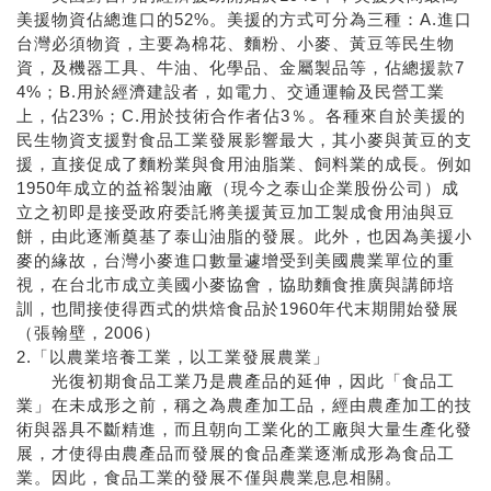
美援物資佔總進口的52%。美援的方式可分為三種：A.進口
台灣必須物資，主要為棉花、麵粉、小麥、黃豆等民生物
資，及機器工具、牛油、化學品、金屬製品等，佔總援款7
4%；B.用於經濟建設者，如電力、交通運輸及民營工業
上，佔23%；C.用於技術合作者佔3％。各種來自於美援的
民生物資支援對食品工業發展影響最大，其小麥與黃豆的支
援，直接促成了麵粉業與食用油脂業、飼料業的成長。例如
1950年成立的益裕製油廠（現今之泰山企業股份公司）成
立之初即是接受政府委託將美援黃豆加工製成食用油與豆
餅，由此逐漸奠基了泰山油脂的發展。此外，也因為美援小
麥的緣故，台灣小麥進口數量遽增受到美國農業單位的重
視，在台北市成立美國小麥協會，協助麵食推廣與講師培
訓，也間接使得西式的烘焙食品於1960年代末期開始發展
（張翰壁，2006）
2.「以農業培養工業，以工業發展農業」
光復初期食品工業乃是農產品的延伸，因此「食品工
業」在未成形之前，稱之為農產加工品，經由農產加工的技
術與器具不斷精進，而且朝向工業化的工廠與大量生產化發
展，才使得由農產品而發展的食品產業逐漸成形為食品工
業。因此，食品工業的發展不僅與農業息息相關。