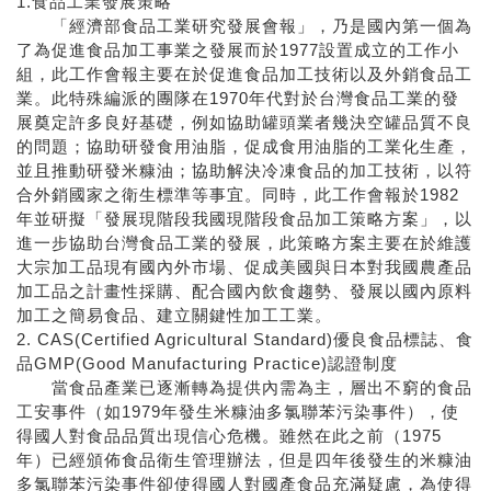
1.食品工業發展策略
「經濟部食品工業研究發展會報」，乃是國內第一個為
了為促進食品加工事業之發展而於1977設置成立的工作小
組，此工作會報主要在於促進食品加工技術以及外銷食品工
業。此特殊編派的團隊在1970年代對於台灣食品工業的發
展奠定許多良好基礎，例如協助罐頭業者幾決空罐品質不良
的問題；協助研發食用油脂，促成食用油脂的工業化生產，
並且推動研發米糠油；協助解決冷凍食品的加工技術，以符
合外銷國家之衛生標準等事宜。同時，此工作會報於1982
年並研擬「發展現階段我國現階段食品加工策略方案」，以
進一步協助台灣食品工業的發展，此策略方案主要在於維護
大宗加工品現有國內外市場、促成美國與日本對我國農產品
加工品之計畫性採購、配合國內飲食趨勢、發展以國內原料
加工之簡易食品、建立關鍵性加工工業。
2. CAS(Certified Agricultural Standard)優良食品標誌、食
品GMP(Good Manufacturing Practice)認證制度
當食品產業已逐漸轉為提供內需為主，層出不窮的食品
工安事件（如1979年發生米糠油多氯聯苯污染事件），使
得國人對食品品質出現信心危機。雖然在此之前（1975
年）已經頒佈食品衛生管理辦法，但是四年後發生的米糠油
多氯聯苯污染事件卻使得國人對國產食品充滿疑慮，為使得