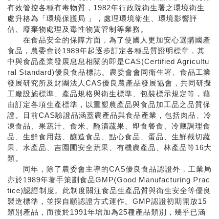
有效管控各種有毒物質，1982年行政院衛生署之環境衛生
處升格為「環境保護局 」，處理環境衛生、環境影響評
估、廢棄物處理及毒性物質管制等業務。
在食品安全的保障方面，為了使國人更加安心選購國產
食品，農委會於1989年起逐步訂定各種品質證明標章，其
中與食品產業發展息息相關的即是CAS(Certified Agricultu
ral Standard)優良食品標誌。農委會會同衛生署、食品工業
發展研究所及財團法人CAS優良農產品發展協會，共同研擬
工廠設施標準、產品規格與衛生標準、包裝標示規定等，藉
由訂定各項生產標準，以重塑農產品與食品加工品之品質保
證。目前CAS驗證品涵蓋農產品與食品產業，包括肉品、冷
凍食品、果蔬汁、食米、醃漬蔬果、即食餐食、冷藏調理食
品、生鮮食用菇、釀造食品、點心食品、蛋品、生鮮截切蔬
果、水產品、吉園圃安全蔬果、有機農產品、林產品等16大
類。
同年，除了農委會主導的CAS優良食品認證外，工業局
亦於1989年著手策劃食品GMP(Good Manufacturing Prac
tice)認證制度。此制度關注食品生產品質與衛生安全等優良
製造標準，並採自願認證方式運作。GMP認證初期開放15
類別產品，而後於1991年增加為25種產品類別，幾乎已涵