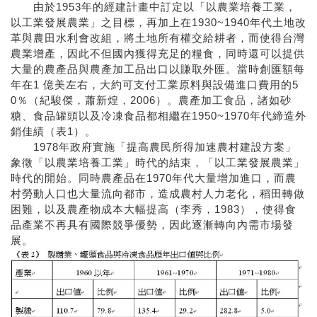
由於1953年的經建計畫中訂定以「以農業培養工業，
以工業發展農業」之目標，再加上在1930~1940年代土地改
革與農田水利會改組，將土地所有權交給耕者，而使得台灣
農業增產，因此不但國內獲得充足的糧食，同時還可以提供
大量的農產品與農產加工品出口以賺取外匯。當時創匯額每
年在1 億美左右，大約可支付工業原料與設備進口費用的5
0％（紀駿傑，蕭新煌，2006）。農產加工食品，諸如砂
糖、食品罐頭以及冷凍食品都相繼在1950~1970年代締造外
銷佳績（表1）。
1978年政府實施「提高農民所得加速農村建設方案」
象徵「以農業培養工業」時代的結束，「以工業發展農業」
時代的開始。同時農產品在1970年代大量增加進口，而農
村勞動人口也大量流向都市，造成農村人力老化，稻田轉做
困難，以及農產物成本大幅提高（李秀，1983），使得食
品產業不再具有國際競爭優勢，因此逐漸轉向內需市場發
展。