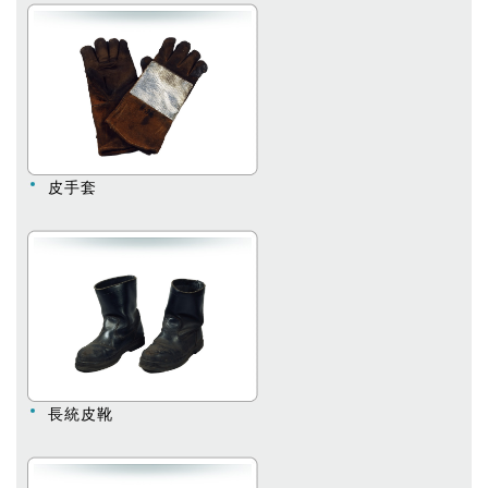
皮手套
長統皮靴