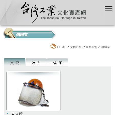
鋼鐵業
>
>
>
:::
HOME
文物史料
產業類別
鋼鐵業
安全帽