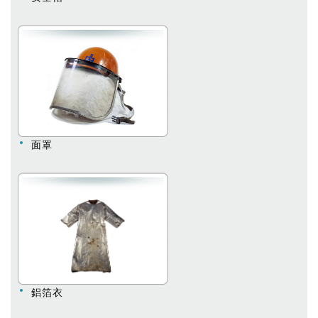
面罩
鋁箔衣