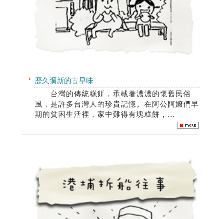
歷久彌新的古早味
台灣的傳統糕餅，承載著濃濃的懷舊民俗
風，是許多台灣人的珍貴記憶。在阿公阿嬤們早
期的貧困生活裡，家中難得有塊糕餅，...