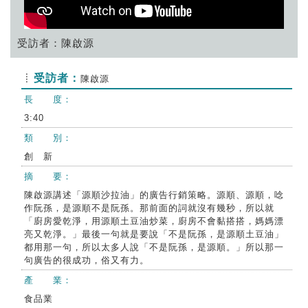
受訪者：陳啟源
受訪者：
陳啟源
長 度：
3:40
類 別：
創 新
摘 要：
陳啟源講述「源順沙拉油」的廣告行銷策略。源順、源順，唸
作阮孫，是源順不是阮孫。那前面的詞就沒有幾秒，所以就
「廚房愛乾淨，用源順土豆油炒菜，廚房不會黏搭搭，媽媽漂
亮又乾淨。」最後一句就是要說「不是阮孫，是源順土豆油」
都用那一句，所以太多人說「不是阮孫，是源順。」所以那一
句廣告的很成功，俗又有力。
產 業：
食品業