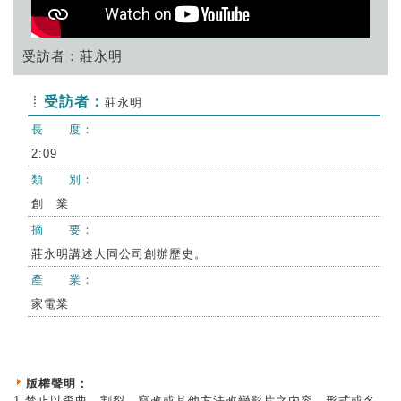
受訪者：莊永明
受訪者：
莊永明
長 度：
2:09
類 別：
創 業
摘 要：
莊永明講述大同公司創辦歷史。
產 業：
家電業
版權聲明：
1.禁止以歪曲、割裂、竄改或其他方法改變影片之內容、形式或名