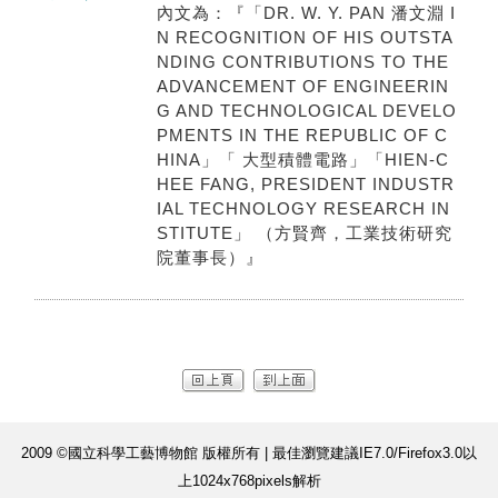
內文為：『「DR. W. Y. PAN 潘文淵 I
N RECOGNITION OF HIS OUTSTA
NDING CONTRIBUTIONS TO THE
ADVANCEMENT OF ENGINEERIN
G AND TECHNOLOGICAL DEVELO
PMENTS IN THE REPUBLIC OF C
HINA」「 大型積體電路」「HIEN-C
HEE FANG, PRESIDENT INDUSTR
IAL TECHNOLOGY RESEARCH IN
STITUTE」 （方賢齊，工業技術研究
院董事長）』
2009 ©國立科學工藝博物館 版權所有 | 最佳瀏覽建議IE7.0/Firefox3.0以
上1024x768pixels解析