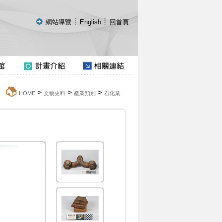
:::
網站導覽
English
回首頁
>
>
>
:::
HOME
文物史料
產業類別
石化業