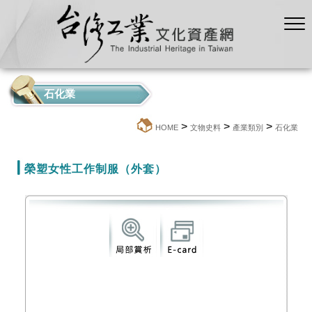
石化業
>
>
>
:::
HOME
文物史料
產業類別
石化業
榮塑女性工作制服（外套）