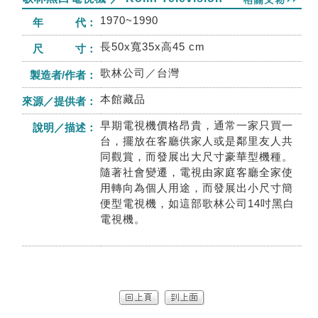
1970~1990
年 代：
長50x寬35x高45 cm
尺 寸：
歌林公司／台灣
製造者/作者：
本館藏品
來源／提供者：
早期電視機價格昂貴，通常一家只買一
說明／描述：
台，擺放在客廳供家人或是鄰里友人共
同觀賞，而發展出大尺寸豪華型機種。
隨著社會變遷，電視由家庭客廳全家使
用轉向為個人用途，而發展出小尺寸簡
便型電視機，如這部歌林公司14吋黑白
電視機。