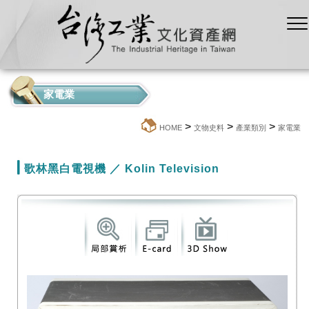
家電業
>
>
>
:::
HOME
文物史料
產業類別
家電業
歌林黑白電視機 ／ Kolin Television