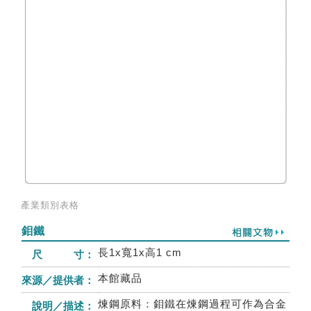
產業類別表格
鉬鐵
長1x寬1x高1 cm
尺 寸：
本館藏品
來源／提供者：
煉鋼原料：鉬鐵在煉鋼過程可作為合金
說明／描述：