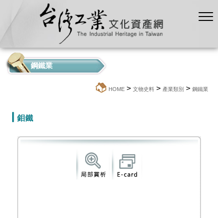
鋼鐵業
>
>
>
:::
HOME
文物史料
產業類別
鋼鐵業
鉬鐵