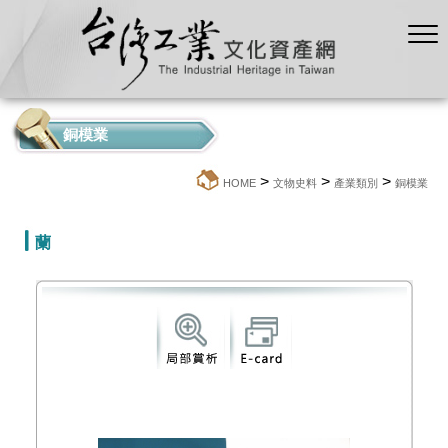
銅模業
>
>
>
:::
HOME
文物史料
產業類別
銅模業
蘭