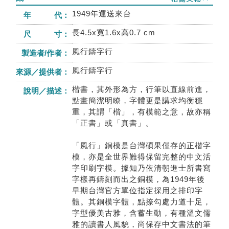
1949年運送來台
年 代：
長4.5x寬1.6x高0.7 cm
尺 寸：
風行鑄字行
製造者/作者：
風行鑄字行
來源／提供者：
楷書，其外形為方，行筆以直線前進，
說明／描述：
點畫簡潔明瞭，字體更是講求均衡穩
重，其謂「楷」，有模範之意，故亦稱
「正書」或「真書」。
「風行」銅模是台灣碩果僅存的正楷字
模，亦是全世界難得保留完整的中文活
字印刷字模。據知乃依清朝進士所書寫
字樣再鑄刻而出之銅模，為1949年後
早期台灣官方單位指定採用之排印字
體。其銅模字體，點捺勾處力道十足，
字型優美古雅，含蓄生動，有種溫文儒
雅的讀書人風貌，尚保存中文書法的筆