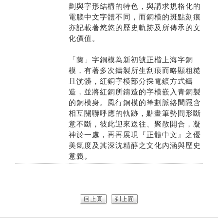
劃與字形結構的特色，與講求規格化的
電腦中文字體不同，而銅模的斑點刻痕
亦記載著悠悠的歷史軌跡及所傳承的文
化價值。
「蘭」字銅模為新初號正楷上海字銅
模，有著多次鑄製所生刮痕而略顯粗糙
且骯髒，紅銅字模部分採電鍍方式鑄
造，並將紅銅所鑄造的字模嵌入青銅製
的銅模身。風行銅模的筆劃脈絡間隱含
相互關聯呼應的軌跡，點畫筆勢間形斷
意不斷，彼此迎來送往、聚散開合，凝
神於一處，再再展現『正體中文』之優
美氣度及其深沈精醇之文化內涵與歷史
意義。