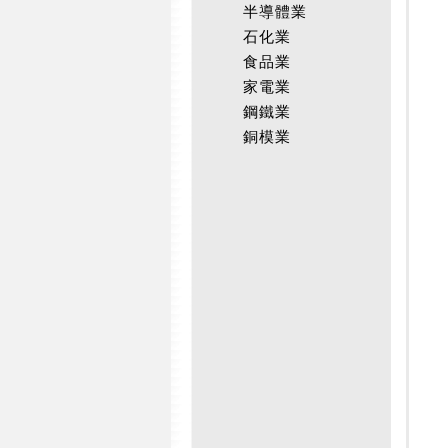
半導體業
石化業
食品業
家電業
鋼鐵業
銅模業