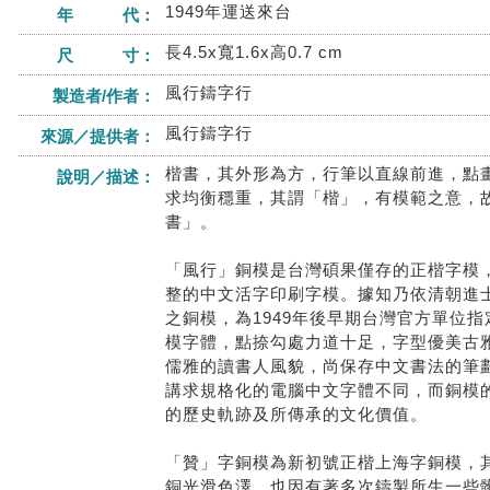
1949年運送來台
年 代：
長4.5x寬1.6x高0.7 cm
尺 寸：
風行鑄字行
製造者/作者：
風行鑄字行
來源／提供者：
楷書，其外形為方，行筆以直線前進，點
說明／描述：
求均衡穩重，其謂「楷」，有模範之意，
書」。
「風行」銅模是台灣碩果僅存的正楷字模
整的中文活字印刷字模。據知乃依清朝進
之銅模，為1949年後早期台灣官方單位
模字體，點捺勾處力道十足，字型優美古
儒雅的讀書人風貌，尚保存中文書法的筆
講求規格化的電腦中文字體不同，而銅模
的歷史軌跡及所傳承的文化價值。
「贊」字銅模為新初號正楷上海字銅模，
銅光滑色澤，也因有著多次鑄製所生一些