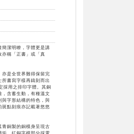
畫簡潔明瞭，字體更是講
故亦稱「正書」或「真
，亦是全世界難得保留完
士所書寫字樣再鑄刻而出
指定採用之排印字體。其銅
雅，含蓄生動，有種溫文
劃與字形結構的特色，與
的斑點刻痕亦記載著悠悠
其青銅製的銅模身呈現古
髒垢，紅銅字模部分採電