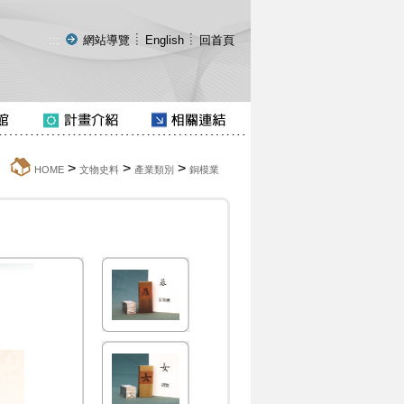
:::
網站導覽
English
回首頁
>
>
>
:::
HOME
文物史料
產業類別
銅模業