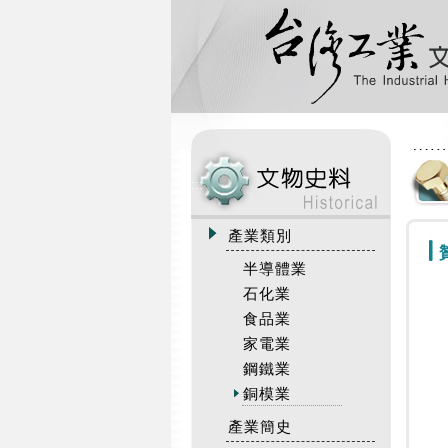
:::
產業類別
半導體業
石化業
食品業
家電業
鋼鐵業
銅模業
產業簡史