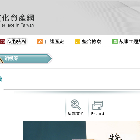
銅模業
贊